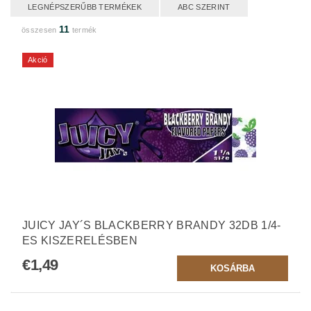
LEGNÉPSZERŰBB TERMÉKEK
ABC SZERINT
11
összesen
termék
Akció
JUICY JAY´S BLACKBERRY BRANDY 32DB 1/4-
ES KISZERELÉSBEN
€1,49