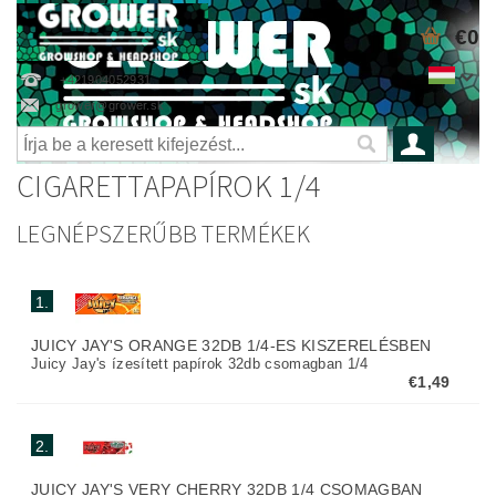
€0
+421904052931
grower@grower.sk
CIGARETTAPAPÍROK 1/4
LEGNÉPSZERŰBB TERMÉKEK
1.
JUICY JAY'S ORANGE 32DB 1/4-ES KISZERELÉSBEN
Juicy Jay's ízesített papírok 32db csomagban 1/4
€1,49
2.
JUICY JAY'S VERY CHERRY 32DB 1/4 CSOMAGBAN