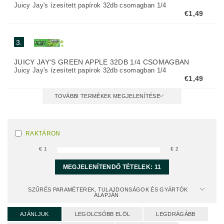
Juicy Jay's ízesített papírok 32db csomagban 1/4
€1,49
3.
JUICY JAY'S GREEN APPLE 32DB 1/4 CSOMAGBAN
Juicy Jay's ízesített papírok 32db csomagban 1/4
€1,49
TOVÁBBI TERMÉKEK MEGJELENÍTÉSE
RAKTÁRON
€
1
€
2
MEGJELENÍTENDŐ TÉTELEK:
11
SZŰRÉS PARAMÉTEREK, TULAJDONSÁGOK ÉS GYÁRTÓK
ALAPJÁN
AJÁNLJUK
LEGOLCSÓBB ELÖL
LEGDRÁGÁBB