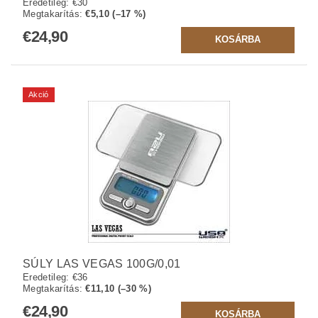
Eredetileg:
€30
Megtakarítás
:
€5,10 (–17 %)
€24,90
Akció
SÚLY LAS VEGAS 100G/0,01
Eredetileg:
€36
Megtakarítás
:
€11,10 (–30 %)
€24,90