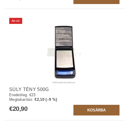
Akció
SÚLY TÉNY 500G
Eredetileg:
€23
Megtakarítás
:
€2,10 (–9 %)
€20,90