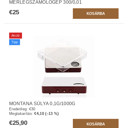
MÉRLEGSZÁMOLÓGÉP 300/0,01
€25
Akció
Tipp
MONTANA SÚLYA 0,1G/1000G
Eredetileg:
€30
Megtakarítás
:
€4,10 (–13 %)
€25,90