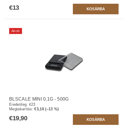
€13
Akció
BLSCALE MINI 0,1G - 500G
Eredetileg:
€23
Megtakarítás
:
€3,10 (–13 %)
€19,90