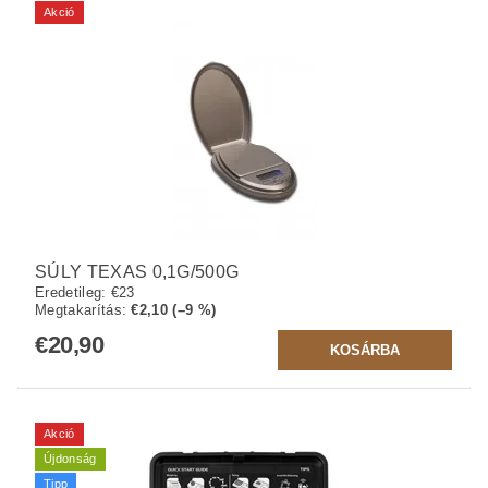
Akció
SÚLY TEXAS 0,1G/500G
Eredetileg:
€23
Megtakarítás
:
€2,10 (–9 %)
€20,90
Akció
Újdonság
Tipp