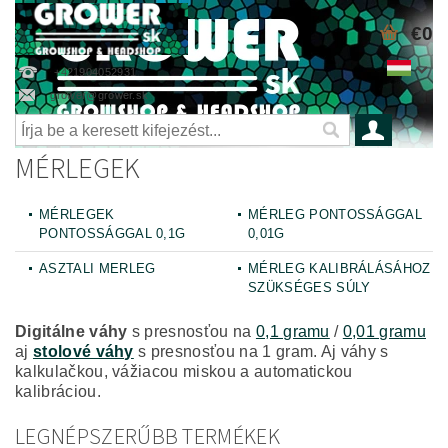
€0
+421904052931
grower@grower.sk
MÉRLEGEK
MÉRLEGEK
MÉRLEG PONTOSSÁGGAL
PONTOSSÁGGAL 0,1G
0,01G
ASZTALI MERLEG
MÉRLEG KALIBRÁLÁSÁHOZ
SZÜKSÉGES SÚLY
Digitálne váhy
s presnosťou na
0,1 gramu
/
0,01 gramu
aj
stolové váhy
s presnosťou na 1 gram. Aj váhy s
kalkulačkou, vážiacou miskou a automatickou
kalibráciou.
LEGNÉPSZERŰBB TERMÉKEK