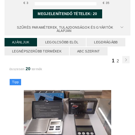
€
3
€
35
MEGJELENÍTENDŐ TÉTELEK:
20
SZŰRÉS PARAMÉTEREK, TULAJDONSÁGOK ÉS GYÁRTÓK
ALAPJÁN
AJÁNLJUK
LEGOLCSÓBB ELÖL
LEGDRÁGÁBB
LEGNÉPSZERŰBB TERMÉKEK
ABC SZERINT
1
2
20
összesen
termék
Tipp