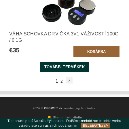
VÁHA SCHOVKA DRVIČKA 3V1 VÁŽIVOSTÍ 100G
/ 0,1G
€35
TOVÁBBI TERMÉKEK
1
2
2026 ©
GROWER.sk
, minden jog fenntartva.
Shoptet készítette
Tento web používa súbory cookies. Ďalším prechádzaním tohto webu
vyjadrujete súhlas s ich používaním.
BELEEGYEZEM