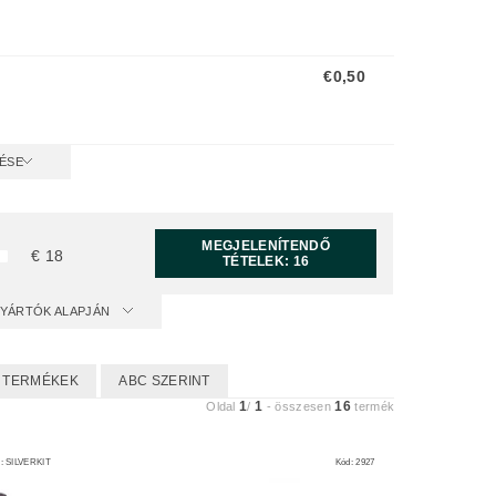
€0,50
ÉSE
MEGJELENÍTENDŐ
€
18
TÉTELEK:
16
GYÁRTÓK ALAPJÁN
 TERMÉKEK
ABC SZERINT
1
1
16
Oldal
/
-
összesen
termék
d:
SILVERKIT
Kód:
2927