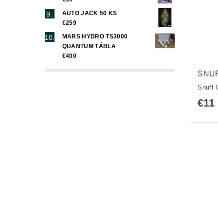
AUTO JACK 50 KS
€259
MARS HYDRO TS3000
QUANTUM TÁBLA
€400
SNU
Snuff 
€11