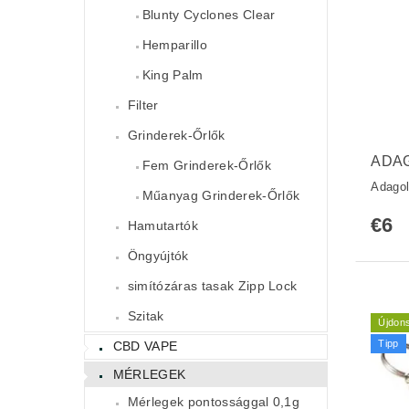
Blunty Cyclones Clear
Hemparillo
King Palm
Filter
Grinderek-Őrlők
ADA
Fem Grinderek-Őrlők
Adagol
Műanyag Grinderek-Őrlők
€6
Hamutartók
Öngyújtók
simítózáras tasak Zipp Lock
Szitak
Újdon
Tipp
CBD VAPE
MÉRLEGEK
Mérlegek pontossággal 0,1g