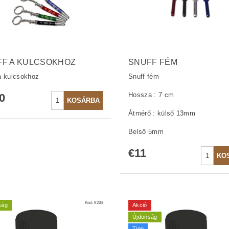
FF A KULCSOKHOZ
SNUFF FÉM
a kulcsokhoz
Snuff fém
Hossza : 7 cm
0
Átmérő : külső 13mm
Belső 5mm
€11
Kód:
9234
ság
Akció
Újdonság
Tipp