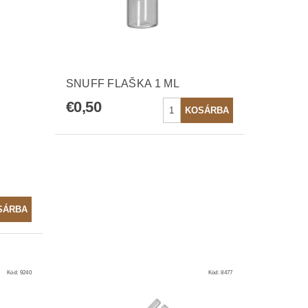
SNUFF FLAŠKA 1 ML
€0,50
Kód:
9240
Kód:
8477