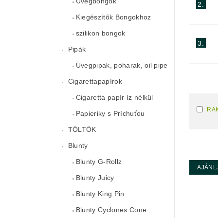
Üvegbongok
2.
Kiegészítők Bongokhoz
szilikon bongok
3.
Pipák
Üvegpipak, poharak, oil pipe
Cigarettapapírok
Cigaretta papír íz nélkül
RA
Papieriky s Príchuťou
TÖLTÖK
Blunty
Blunty G-Rollz
AJÁNL
Blunty Juicy
Blunty King Pin
Blunty Cyclones Cone