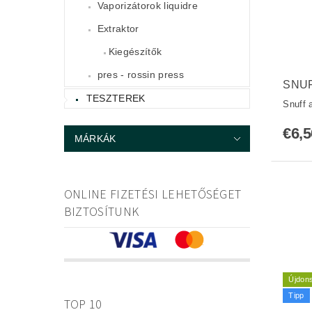
Vaporizátorok liquidre
Extraktor
Kiegészítők
pres - rossin press
SNU
TESZTEREK
Snuff 
€6,5
MÁRKÁK
ONLINE FIZETÉSI LEHETŐSÉGET
BIZTOSÍTUNK
Újdon
Tipp
TOP 10