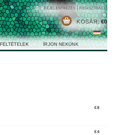
|
BEJELENTKEZÉS
REGISZTRÁCIÓ
KOSÁR:
€0
 FELTÉTELEK
ÍRJON NEKÜNK
€8
€4