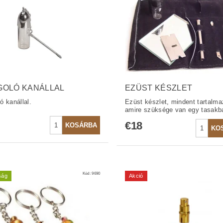
GOLÓ KANÁLLAL
EZÜST KÉSZLET
ó kanállal.
Ezüst készlet, mindent tartalma
amire szüksége van egy tasakb
€18
Kód:
9690
ság
Akció