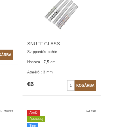
SNUFF GLASS
Szippantós pohár
Hossza : 7,5 cm
Átmérő : 3 mm
€6
ód:
SNUFF1
Kód:
8989
Akció
Újdonság
Tipp