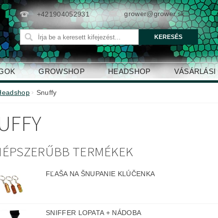
grower@grower.sk
+421904052931
AGOK
GROWSHOP
HEADSHOP
VÁSÁRLÁSI
Headshop
Snuffy
UFFY
NÉPSZERŰBB TERMÉKEK
FĽAŠA NA ŠNUPANIE KLÚČENKA
SNIFFER LOPATA + NÁDOBA