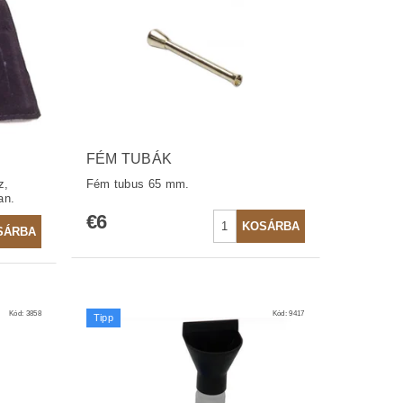
FÉM TUBÁK
z,
Fém tubus 65 mm.
an.
€6
Kód:
3858
Kód:
9417
Tipp