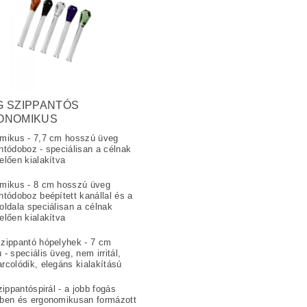
G SZIPPANTÓS
ONOMIKUS
mikus - 7,7 cm hosszú üveg
ntódoboz - speciálisan a célnak
elően kialakítva
mikus - 8 cm hosszú üveg
ntódoboz beépített kanállal és a
oldala speciálisan a célnak
elően kialakítva
zippantó hópelyhek - 7 cm
- speciális üveg, nem irritál,
rcolódik, elegáns kialakítású
zippantóspirál - a jobb fogás
ben és ergonomikusan formázott