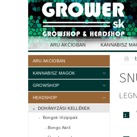
ARU AKCIOBAN
KANNABISZ M
ELÉRHETŐSÉG
ARU AKCIOBAN
SN
KANNABISZ MAGOK
GROWSHOP
LEG
HEADSHOP
DOHÁNYZÁSI KELLÉKEK
1.
Bongok-Vizipipák
Bongo Akril