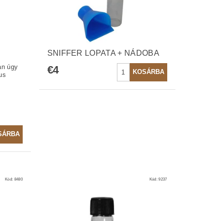
SNIFFER LOPATA + NÁDOBA
an úgy
€4
us
Kód:
8480
Kód:
9237