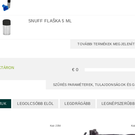
SNUFF FLAŠKA 5 ML
TOVÁBBI TERMÉKEK MEGJELENÍT
KTÁRON
€
0
SZŰRÉS PARAMÉTEREK, TULAJDONSÁGOK ÉS 
JUK
LEGOLCSÓBB ELÖL
LEGDRÁGÁBB
LEGNÉPSZERŰBB
Kód:
2354
Kó