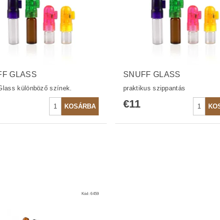
FF GLASS
SNUFF GLASS
Glass különböző színek.
praktikus szippantás
€11
Kód:
6459