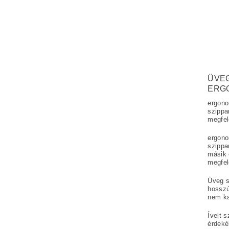
ÜVE
ERG
ergono
szippa
megfel
ergono
szippa
másik 
megfel
Üveg s
hosszú 
nem ka
Ívelt s
érdeké