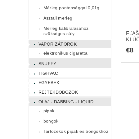
Mérleg pontossággal 0,01g
Asztali merleg
Mérleg kalibrálásához
FĽAŠ
szükséges súly
KLÚ
VAPORIZÁTOROK
€8
elektronikus cigaretta
SNUFFY
TIGHVAC
EGYEBEK
REJTEKDOBOZOK
OLAJ - DABBING - LIQUID
pipak
bongok
Tartozékok pipak és bongokhoz