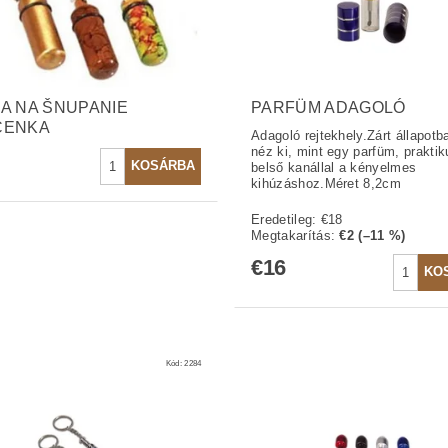
A NA ŠNUPANIE
PARFÜM ADAGOLÓ
ČENKA
Adagoló rejtekhely.Zárt állapotb
néz ki, mint egy parfüm, praktik
belső kanállal a kényelmes
kihúzáshoz.Méret 8,2cm
Eredetileg:
€18
Megtakarítás
:
€2 (–11 %)
€16
Kód:
2284