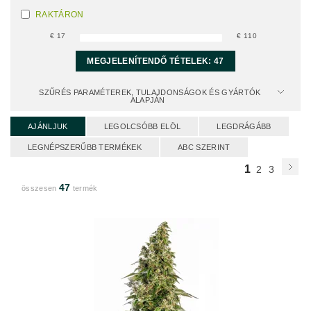
RAKTÁRON
€
17
€
110
MEGJELENÍTENDŐ TÉTELEK:
47
SZŰRÉS PARAMÉTEREK, TULAJDONSÁGOK ÉS GYÁRTÓK
ALAPJÁN
AJÁNLJUK
LEGOLCSÓBB ELÖL
LEGDRÁGÁBB
LEGNÉPSZERŰBB TERMÉKEK
ABC SZERINT
1
2
3
47
összesen
termék