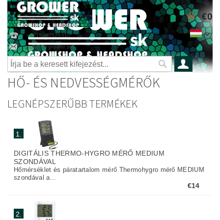
€0
+421904052931
grower@grower.sk
HŐ- ÉS NEDVESSÉGMÉRŐK
LEGNÉPSZERŰBB TERMÉKEK
1.
DIGITÁLIS THERMO-HYGRO MÉRŐ MEDIUM
SZONDÁVAL
Hőmérséklet és páratartalom mérő Thermohygro mérő MEDIUM
szondával a...
€14
2.