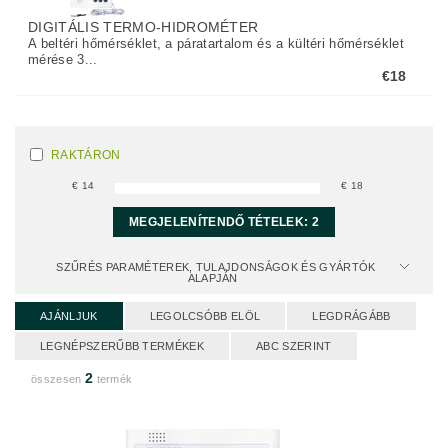
DIGITÁLIS TERMO-HIDROMÉTER
A beltéri hőmérséklet, a páratartalom és a kültéri hőmérséklet
mérése 3...
€18
RAKTÁRON
€
14
€
18
MEGJELENÍTENDŐ TÉTELEK:
2
SZŰRÉS PARAMÉTEREK, TULAJDONSÁGOK ÉS GYÁRTÓK
ALAPJÁN
AJÁNLJUK
LEGOLCSÓBB ELÖL
LEGDRÁGÁBB
LEGNÉPSZERŰBB TERMÉKEK
ABC SZERINT
2
összesen
termék