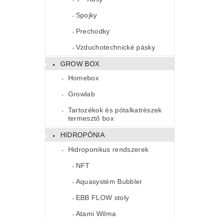
Spojky
Prechodky
Vzduchotechnické pásky
GROW BOX
Homebox
Growlab
Tartozékok és pótalkatrészek
termesztő box
HIDROPÓNIA
Hidroponikus rendszerek
NFT
Aquasystém Bubbler
EBB FLOW stoly
Atami Wilma