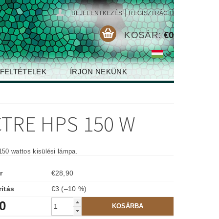
|
BEJELENTKEZÉS
REGISZTRÁCIÓ
KOSÁR:
€0
 FELTÉTELEK
ÍRJON NEKÜNK
CTRE HPS 150 W
150 wattos kisülési lámpa.
r
€28,90
ítás
€3
(–10 %)
0