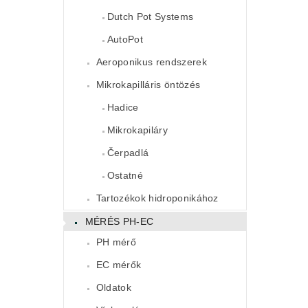
Dutch Pot Systems
AutoPot
Aeroponikus rendszerek
Mikrokapilláris öntözés
Hadice
Mikrokapiláry
Čerpadlá
Ostatné
Tartozékok hidroponikához
MÉRÉS PH-EC
PH mérő
EC mérők
Oldatok