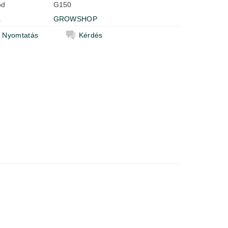
ód
G150
a
GROWSHOP
Nyomtatás
Kérdés