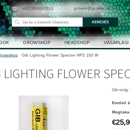
grower@grower.sk
+421904052931
AGOK
GROWSHOP
HEADSHOP
VÁSÁRLÁSI
Growshop
Gib Lighting Flower Spectre HPS 150 W
B LIGHTING FLOWER SPE
Gib-virág 
Eredeti á
Megtakar
€25,9