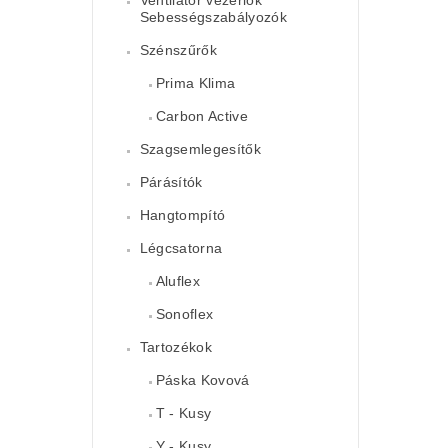
Sebességszabályozók
Szénszűrők
Prima Klima
Carbon Active
Szagsemlegesítők
Párásítók
Hangtompító
Légcsatorna
Aluflex
Sonoflex
Tartozékok
Páska Kovová
T - Kusy
Y - Kusy