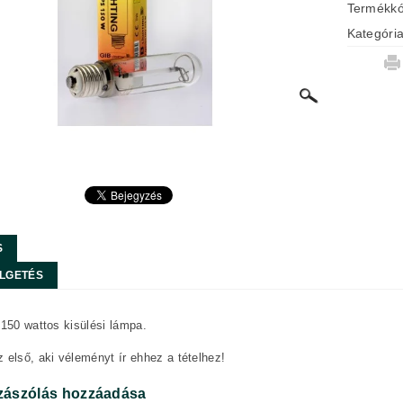
Termékk
Kategóri
S
LGETÉS
 150 wattos kisülési lámpa.
 első, aki véleményt ír ehhez a tételhez!
zászólás hozzáadása