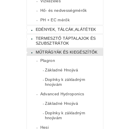
Vízkezelés
Hő- és nedvességmérők
PH + EC mérők
EDÉNYEK, TÁLCÁK,ALÁTÉTEK
TERMESZTŐ TÁPTALAJOK ÉS
SZUBSZTRÁTOK
MŰTRÁGYÁK ÉS KIEGÉSZÍTŐK
Plagron
Základné Hnojivá
Doplnky k základným
hnojivám
Advanced Hydroponics
Základné Hnojivá
Doplnky k základným
hnojivám
Hesi