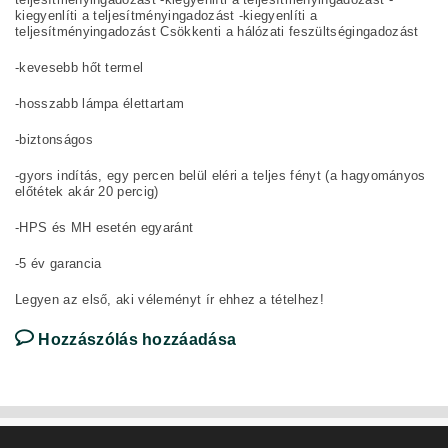
kiegyenlíti a teljesítményingadozást -kiegyenlíti a
teljesítményingadozást Csökkenti a hálózati feszültségingadozást
-kevesebb hőt termel
-hosszabb lámpa élettartam
-biztonságos
-gyors indítás, egy percen belül eléri a teljes fényt (a hagyományos
előtétek akár 20 percig)
-HPS és MH esetén egyaránt
-5 év garancia
Legyen az első, aki véleményt ír ehhez a tételhez!
Hozzászólás hozzáadása