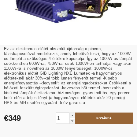
Ez az elektromos előtét abszolút újdonság a piacon,
fáziskapcsolóval rendelkezik, amely lehetővé teszi, hogy az 1000W-
os lámpát a szükséges 4 értékre kapcsolja. Így az 1000W-os lámpát
csökkentheti 600W-ra, 750W-ra, csak 1000W-on tarthatja, vagy akár
1100W-ra is növelheti az 1000W fényerősséget. 1000W-os
elektronikus előtét GIB Lighting NXE Lumatek -a hagyományos
előtéteknél akár 30%-kal több lumen fényerőt termel -Kisebb
energiafogyasztás -kiegyenlíti az energiaingadozásokat Csökkenti a
hálózati feszültségingadozást -kevesebb hőt termel -hosszabb a
kisülési lámpák élettartama -biztonságos -gyors indítás, egy percen
belül eléri a teljes fényt (a hagyományos előtétek akár 20 percig) -
HPS és MH esetén egyaránt -5 év garancia
€349