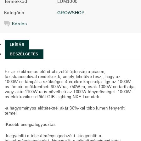
Termékkód
LUM1000
Kategória
GROWSHOP
Kérdés
LEÍRÁS
BESZÉLGETÉS
Ez az elektromos előtét abszolút újdonság a piacon,
fáziskapcsolóval rendelkezik, amely lehetővé teszi, hogy az
1000W-os lámpát a szükséges 4 értékre kapcsolja. Így az 1000W-
os lámpát csökkentheti 600W-ra, 750W-ra, csak 1000W-on tarthatja,
vagy akár 1100W-ra is növelheti az 1000W fényerősséget. 1000W-
os elektronikus előtét GIB Lighting NXE Lumatek
-a hagyományos előtéteknél akár 30%-kal több lumen fényerőt
termel
-Kisebb energiafogyasztás
-kiegyenlíti a teljesítményingadozást -kiegyenlíti a
teljesítményingadozást -kiegyenlíti a teljesítményingadozást -