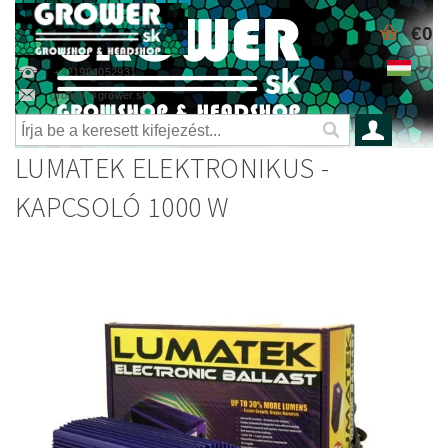
€0
+421904052931
grower@grower.sk
LUMATEK ELEKTRONIKUS -
KAPCSOLÓ 1000 W