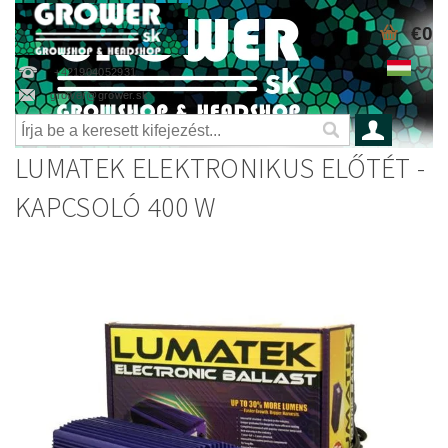
€0
+421904052931
grower@grower.sk
LUMATEK ELEKTRONIKUS ELŐTÉT -
KAPCSOLÓ 400 W