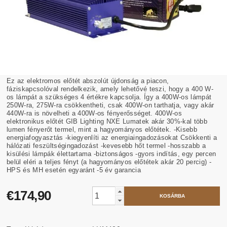
Ez az elektromos előtét abszolút újdonság a piacon,
fáziskapcsolóval rendelkezik, amely lehetővé teszi, hogy a 400 W-
os lámpát a szükséges 4 értékre kapcsolja. Így a 400W-os lámpát
250W-ra, 275W-ra csökkentheti, csak 400W-on tarthatja, vagy akár
440W-ra is növelheti a 400W-os fényerősséget. 400W-os
elektronikus előtét GIB Lighting NXE Lumatek akár 30%-kal több
lumen fényerőt termel, mint a hagyományos előtétek. -Kisebb
energiafogyasztás -kiegyenlíti az energiaingadozásokat Csökkenti a
hálózati feszültségingadozást -kevesebb hőt termel -hosszabb a
kisülési lámpák élettartama -biztonságos -gyors indítás, egy percen
belül eléri a teljes fényt (a hagyományos előtétek akár 20 percig) -
HPS és MH esetén egyaránt -5 év garancia
€174,90