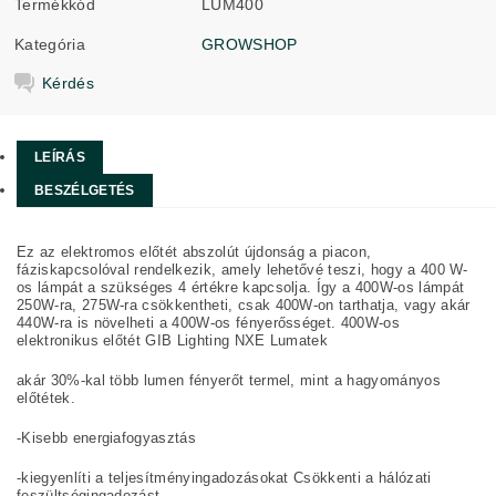
Termékkód
LUM400
Kategória
GROWSHOP
Kérdés
LEÍRÁS
BESZÉLGETÉS
Ez az elektromos előtét abszolút újdonság a piacon,
fáziskapcsolóval rendelkezik, amely lehetővé teszi, hogy a 400 W-
os lámpát a szükséges 4 értékre kapcsolja. Így a 400W-os lámpát
250W-ra, 275W-ra csökkentheti, csak 400W-on tarthatja, vagy akár
440W-ra is növelheti a 400W-os fényerősséget. 400W-os
elektronikus előtét GIB Lighting NXE Lumatek
akár 30%-kal több lumen fényerőt termel, mint a hagyományos
előtétek.
-Kisebb energiafogyasztás
-kiegyenlíti a teljesítményingadozásokat Csökkenti a hálózati
feszültségingadozást