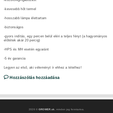
-kevesebb hőt termel
-hosszabb lámpa élettartam
-biztonságos
-gyors indítás, egy percen belül eléri a teljes fényt (a hagyományos
előtétek akár 20 percig)
-HPS és MH esetén egyaránt
-5 év garancia
Legyen az első, aki véleményt ír ehhez a tételhez!
Hozzászólás hozzáadása
2026 ©
GROWER.sk
, minden jog fenntartva.