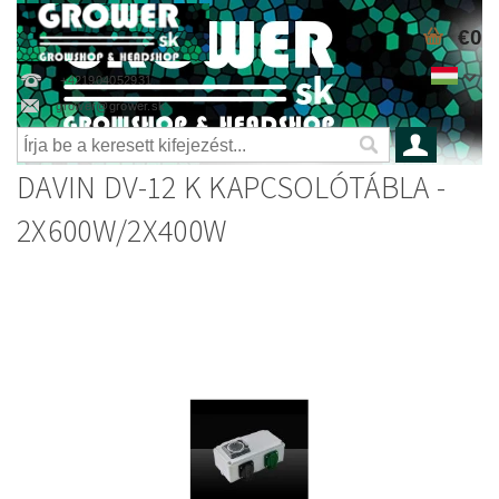
€0
+421904052931
grower@grower.sk
DAVIN DV-12 K KAPCSOLÓTÁBLA -
2X600W/2X400W