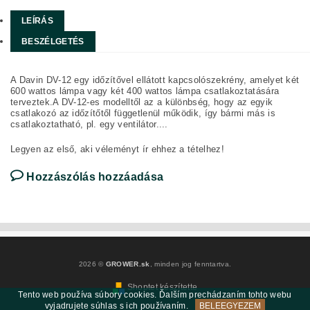
LEÍRÁS
BESZÉLGETÉS
A Davin DV-12 egy időzítővel ellátott kapcsolószekrény, amelyet két
600 wattos lámpa vagy két 400 wattos lámpa csatlakoztatására
terveztek.A DV-12-es modelltől az a különbség, hogy az egyik
csatlakozó az időzítőtől függetlenül működik, így bármi más is
csatlakoztatható, pl. egy ventilátor....
Legyen az első, aki véleményt ír ehhez a tételhez!
Hozzászólás hozzáadása
2026 ©
GROWER.sk
, minden jog fenntartva.
Shoptet készítette
Tento web používa súbory cookies. Ďalším prechádzaním tohto webu
vyjadrujete súhlas s ich používaním.
BELEEGYEZEM