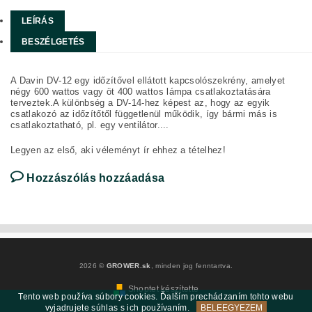
LEÍRÁS
BESZÉLGETÉS
A Davin DV-12 egy időzítővel ellátott kapcsolószekrény, amelyet
négy 600 wattos vagy öt 400 wattos lámpa csatlakoztatására
terveztek.A különbség a DV-14-hez képest az, hogy az egyik
csatlakozó az időzítőtől függetlenül működik, így bármi más is
csatlakoztatható, pl. egy ventilátor....
Legyen az első, aki véleményt ír ehhez a tételhez!
Hozzászólás hozzáadása
2026 ©
GROWER.sk
, minden jog fenntartva.
Shoptet készítette
Tento web používa súbory cookies. Ďalším prechádzaním tohto webu
vyjadrujete súhlas s ich používaním.
BELEEGYEZEM