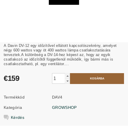
A Davin DV-12 egy időzítővel ellátott kapcsolószekrény, amelyet
négy 600 wattos vagy öt 400 wattos lámpa csatlakoztatására
terveztek.A különbség a DV-14-hez képest az, hogy az egyik
csatlakozó az időzítőtől függetlenül működik, így bármi más is
csatlakoztatható, pl. egy ventilátor....
€159
Termékkód
DAV4
Kategória
GROWSHOP
Kérdés