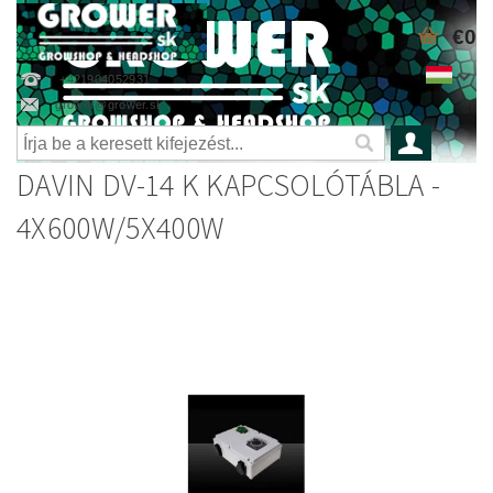
€0
+421904052931
grower@grower.sk
DAVIN DV-14 K KAPCSOLÓTÁBLA -
4X600W/5X400W