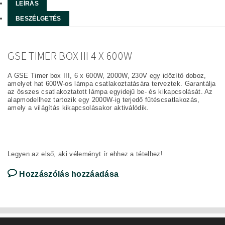
LEÍRÁS
BESZÉLGETÉS
GSE TIMER BOX III 4 X 600W
A GSE Timer box III, 6 x 600W, 2000W, 230V egy időzítő doboz,
amelyet hat 600W-os lámpa csatlakoztatására terveztek. Garantálja
az összes csatlakoztatott lámpa egyidejű be- és kikapcsolását. Az
alapmodellhez tartozik egy 2000W-ig terjedő fűtéscsatlakozás,
amely a világítás kikapcsolásakor aktiválódik.
Legyen az első, aki véleményt ír ehhez a tételhez!
Hozzászólás hozzáadása