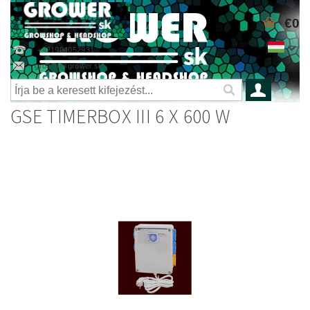
€0
+421904052931
grower@grower.sk
GSE TIMERBOX III 6 X 600 W