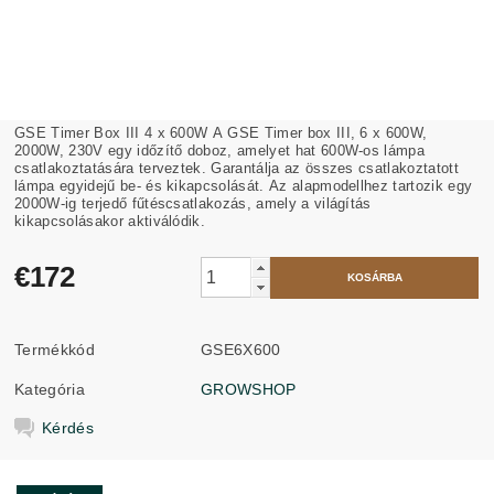
GSE Timer Box III 4 x 600W A GSE Timer box III, 6 x 600W,
2000W, 230V egy időzítő doboz, amelyet hat 600W-os lámpa
csatlakoztatására terveztek. Garantálja az összes csatlakoztatott
lámpa egyidejű be- és kikapcsolását. Az alapmodellhez tartozik egy
2000W-ig terjedő fűtéscsatlakozás, amely a világítás
kikapcsolásakor aktiválódik.
€172
Termékkód
GSE6X600
Kategória
GROWSHOP
Kérdés