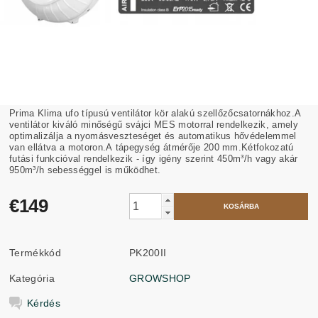
Prima Klima ufo típusú ventilátor kör alakú szellőzőcsatornákhoz.A
ventilátor kiváló minőségű svájci MES motorral rendelkezik, amely
optimalizálja a nyomásveszteséget és automatikus hővédelemmel
van ellátva a motoron.A tápegység átmérője 200 mm.Kétfokozatú
futási funkcióval rendelkezik - így igény szerint 450m³/h vagy akár
950m³/h sebességgel is működhet.
€149
Termékkód
PK200II
Kategória
GROWSHOP
Kérdés