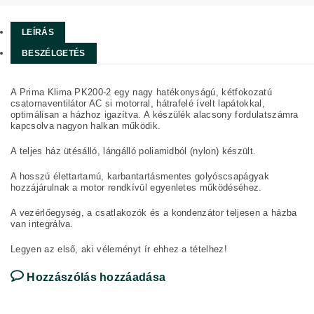
LEÍRÁS
BESZÉLGETÉS
A Prima Klima PK200-2 egy nagy hatékonyságú, kétfokozatú
csatornaventilátor AC si motorral, hátrafelé ívelt lapátokkal,
optimálisan a házhoz igazítva. A készülék alacsony fordulatszámra
kapcsolva nagyon halkan működik.
A teljes ház ütésálló, lángálló poliamidból (nylon) készült.
A hosszú élettartamú, karbantartásmentes golyóscsapágyak
hozzájárulnak a motor rendkívül egyenletes működéséhez.
A vezérlőegység, a csatlakozók és a kondenzátor teljesen a házba
van integrálva.
Legyen az első, aki véleményt ír ehhez a tételhez!
Hozzászólás hozzáadása