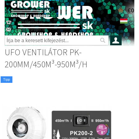
€0
+421904052931
grower@grower.sk
UFO VENTILÁTOR PK-
200MM/450M³-950M³/H
Tipp