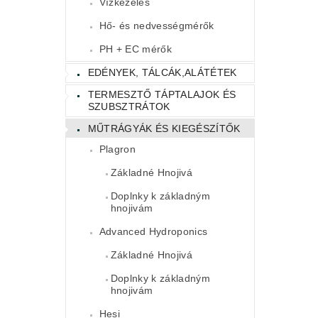
Vízkezelés
Hő- és nedvességmérők
PH + EC mérők
EDÉNYEK, TÁLCÁK,ALÁTÉTEK
TERMESZTŐ TÁPTALAJOK ÉS
SZUBSZTRÁTOK
MŰTRÁGYÁK ÉS KIEGÉSZÍTŐK
Plagron
Základné Hnojivá
Doplnky k základným
hnojivám
Advanced Hydroponics
Základné Hnojivá
Doplnky k základným
hnojivám
Hesi