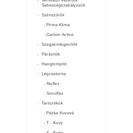
Sebességszabályozók
Szénszűrők
Prima Klima
Carbon Active
Szagsemlegesítők
Párásítók
Hangtompító
Légcsatorna
Aluflex
Sonoflex
Tartozékok
Páska Kovová
T - Kusy
Y - Kusy