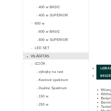
400 w BASIC
400 w SUPERIOR
600 w
600 w BASIC
600 w SUPERIOR
LED SET
VILÁGÍTÁS
IZZÓK
LEÍRÁ
výbojky na rast
BESZÉ
Kvetové spektrum
Duálne Spektrum
Műanya
Állíth
150 w
Beépít
Bármil
250 w
Tartal
Megbí