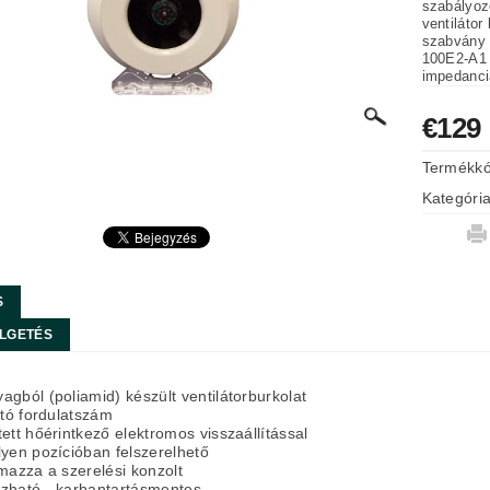
szabályozóval (
ventilátor
szabvány 
100E2-A1 
impedanci
€129
Termékk
Kategóri
S
LGETÉS
gból (poliamid) készült ventilátorburkolat
ató fordulatszám
ett hőérintkező elektromos visszaállítással
yen pozícióban felszerelhető
mazza a szerelési konzolt
zható - karbantartásmentes