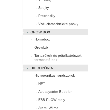
Spojky
Prechodky
Vzduchotechnické pásky
GROW BOX
Homebox
Growlab
Tartozékok és pótalkatrészek
termesztő box
HIDROPÓNIA
Hidroponikus rendszerek
NFT
Aquasystém Bubbler
EBB FLOW stoly
Atami Wilma