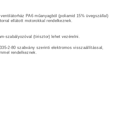
A ventilátorház PA6 műanyagból (poliamid 15% üvegszállal)
torral ellátott motorokkal rendelkeznek.
m-szabályozóval (tirisztor) lehet vezérelni.
335-2-80 szabvány szerinti elektromos visszaállítással,
mmel rendelkeznek.