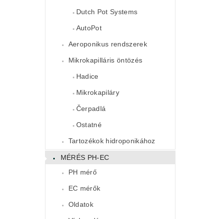
Dutch Pot Systems
AutoPot
Aeroponikus rendszerek
Mikrokapilláris öntözés
Hadice
Mikrokapiláry
Čerpadlá
Ostatné
Tartozékok hidroponikához
MÉRÉS PH-EC
PH mérő
EC mérők
Oldatok