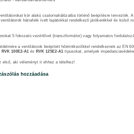
ntilátorokat kör alakú csatornahálózatba történő beépítésre tervezték. 
 ventilátorok hátrafelé ívelt lapátokkal rendelkező járókerékkel és külső ro
torokat 5 fokozatú vezérlővel (transzformátor) vagy folyamatos fordulatszá
édelmére a ventilátorok beépített hőérintkezőkkel rendelkeznek az EN 60
z
RVK 100E2-A1
és
RVK 125E2-A1
típusokat, amelyek impedanciavédele
 első, aki véleményt ír ehhez a tételhez!
zászólás hozzáadása