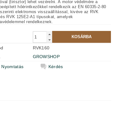
tirisztor) lehet vezérelni. A motor védelmére a
 beépített hőérintkezőkkel rendelkezik az EN 60335-2-80
szerinti elektromos visszaállítással, kivéve az RVK
és RVK 125E2-A1 típusokat, amelyek
avédelemmel rendelkeznek.
ód
RVK160
a
GROWSHOP
Nyomtatás
Kérdés