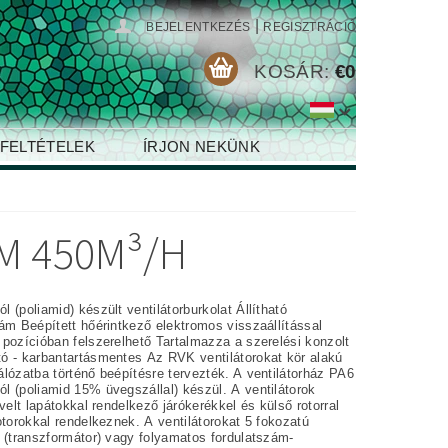
|
BEJELENTKEZÉS
REGISZTRÁCIÓ
KOSÁR:
€0
 FELTÉTELEK
ÍRJON NEKÜNK
M 450M³/H
poliamid) készült ventilátorburkolat Állítható
visszaállítással
an felszerelhető Tartalmazza a szerelési konzolt
ntartásmentes Az RVK ventilátorokat kör alakú
lózatba történő beépítésre tervezték. A ventilátorház PA6
l (poliamid 15% üvegszállal) készül. A ventilátorok
ívelt lapátokkal rendelkező járókerékkel és külső rotorral
l rendelkeznek. A ventilátorokat 5 fokozatú
l (transzformátor) vagy folyamatos fordulatszám-