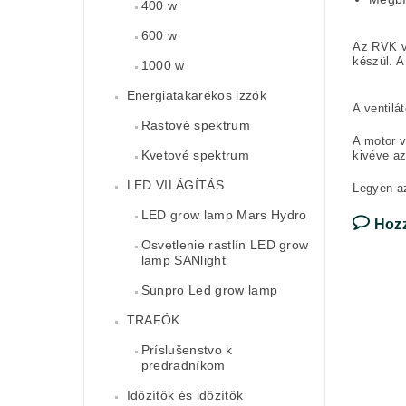
400 w
600 w
Az RVK ve
készül. A
1000 w
Energiatakarékos izzók
A ventilá
Rastové spektrum
A motor v
Kvetové spektrum
kivéve a
LED VILÁGÍTÁS
Legyen az
LED grow lamp Mars Hydro
Hoz
Osvetlenie rastlín LED grow
lamp SANlight
Sunpro Led grow lamp
TRAFÓK
Príslušenstvo k
predradníkom
Időzítők és időzítők