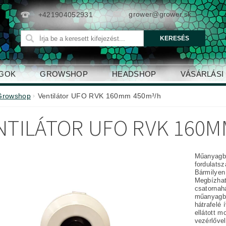
grower@grower.sk
+421904052931
AGOK
GROWSHOP
HEADSHOP
VÁSÁRLÁSI
Growshop
Ventilátor UFO RVK 160mm 450m³/h
NTILÁTOR UFO RVK 160M
Műanyagból (
fordulatszám Beépített hőérintkező elektromos 
Bármilyen pozíciób
Megbízható - karba
csatornahá
műanyagbó
hátrafelé 
ellátott motorokka
vezérlőve