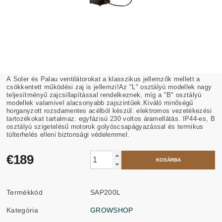
A Soler és Palau ventilátorokat a klasszikus jellemzők mellett a
csökkentett működési zaj is jellemzi!Az "L" osztályú modellek nagy
teljesítményű zajcsillapítással rendelkeznek, míg a "B" osztályú
modellek valamivel alacsonyabb zajszintűek.Kiváló minőségű
horganyzott rozsdamentes acélból készül. elektromos vezetékezési
tartozékokat tartalmaz. egyfázisú 230 voltos áramellátás. IP44-es, B
osztályú szigetelésű motorok golyóscsapágyazással és termikus
túlterhelés elleni biztonsági védelemmel.
€189
Termékkód
SAP200L
Kategória
GROWSHOP