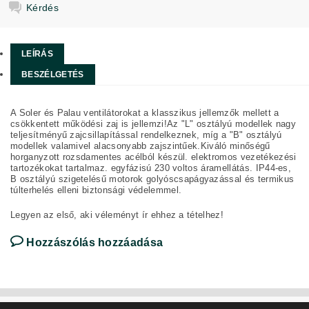
Kérdés
LEÍRÁS
BESZÉLGETÉS
A Soler és Palau ventilátorokat a klasszikus jellemzők mellett a
csökkentett működési zaj is jellemzi!Az "L" osztályú modellek nagy
teljesítményű zajcsillapítással rendelkeznek, míg a "B" osztályú
modellek valamivel alacsonyabb zajszintűek.Kiváló minőségű
horganyzott rozsdamentes acélból készül. elektromos vezetékezési
tartozékokat tartalmaz. egyfázisú 230 voltos áramellátás
.
IP44-es
,
B
osztályú
szigetelésű
motorok
golyóscsapágyazással
és
termikus
túlterhelés
elleni
biztonsági
védelemmel
.
Legyen az első, aki véleményt ír ehhez a tételhez!
Hozzászólás hozzáadása