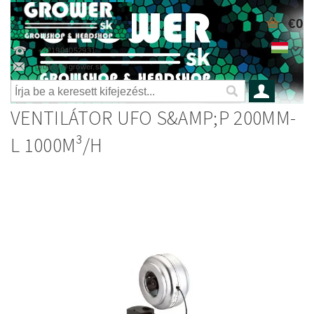
€0
+421904052931
grower@grower.sk
VENTILÁTOR UFO S&AMP;P 200MM-
L 1000M³/H