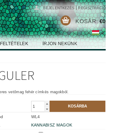
|
BEJELENTKEZÉS
REGISZTRÁCIÓ
KOSÁR:
€0
 FELTÉTELEK
ÍRJON NEKÜNK
EGULER
eres vetőmag fehér címkés magokból.
ód
WL4
a
KANNABISZ MAGOK