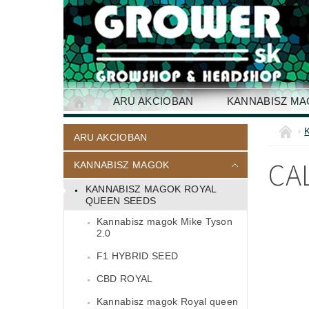
ARU AKCIOBAN
KANNABISZ M
ELÉRHETŐSÉG
ARU AKCIOBAN
CA
KANNABISZ MAGOK
KANNABISZ MAGOK ROYAL
QUEEN SEEDS
Kannabisz magok Mike Tyson
2.0
F1 HYBRID SEED
CBD ROYAL
Kannabisz magok Royal queen