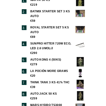
€219
BATMIX STARTER SET 3 KS
AUTO
€59
ROYAL STARTER SET 5 KS
AUTO
€69
SUNPRO HITTER 720W ECO,
LED 2.6 UMOL/J
€290
AUTO KONG 4 (50KS)
€279
LA POCIÓN MORE GRAMS
€20
THINK TANK 3 KS 41% THC
€39
AUTO JACK 50 KS
€259
MARS HYDRO TS3000