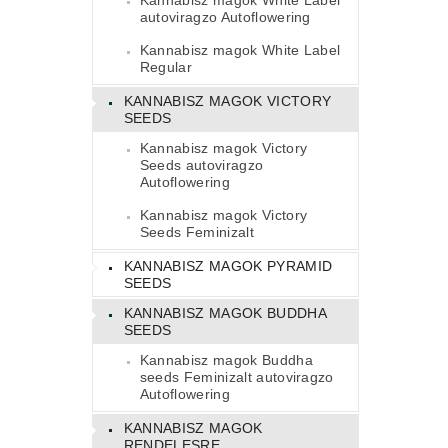
Kannabisz magok White Label
autoviragzo Autoflowering
Kannabisz magok White Label
Regular
KANNABISZ MAGOK VICTORY
SEEDS
Kannabisz magok Victory
Seeds autoviragzo
Autoflowering
Kannabisz magok Victory
Seeds Feminizalt
KANNABISZ MAGOK PYRAMID
SEEDS
KANNABISZ MAGOK BUDDHA
SEEDS
Kannabisz magok Buddha
seeds Feminizalt autoviragzo
Autoflowering
KANNABISZ MAGOK
RENDELESRE