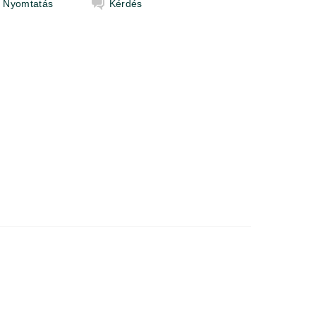
Nyomtatás
Kérdés