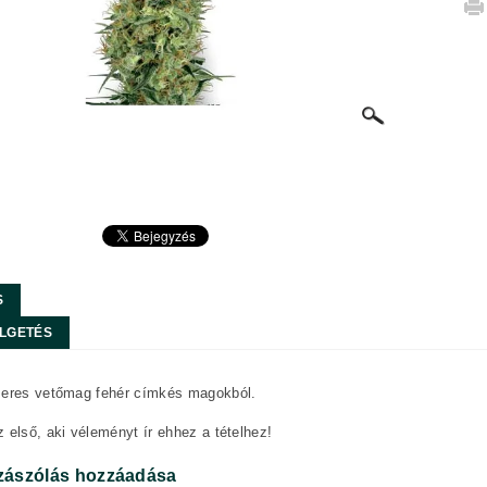
S
LGETÉS
zeres vetőmag fehér címkés magokból.
 első, aki véleményt ír ehhez a tételhez!
zászólás hozzáadása