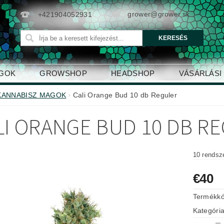
grower@grower.sk
+421904052931
AGOK
GROWSHOP
HEADSHOP
VÁSÁRLÁSI
KANNABISZ MAGOK
Cali Orange Bud 10 db Reguler
LI ORANGE BUD 10 DB R
10 rendsz
€40
Termékk
Kategóri