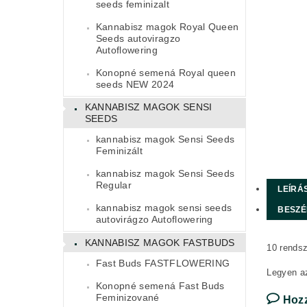
seeds feminizalt
Kannabisz magok Royal Queen
Seeds autoviragzo
Autoflowering
Konopné semená Royal queen
seeds NEW 2024
KANNABISZ MAGOK SENSI
SEEDS
kannabisz magok Sensi Seeds
Feminizált
kannabisz magok Sensi Seeds
Regular
LEÍRÁ
kannabisz magok sensi seeds
BESZÉ
autovirágzo Autoflowering
KANNABISZ MAGOK FASTBUDS
10 rends
Fast Buds FASTFLOWERING
Legyen az
Konopné semená Fast Buds
Feminizované
Hoz