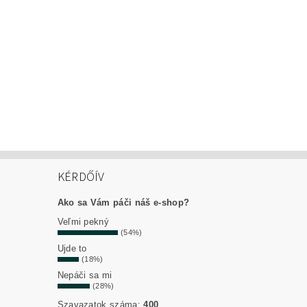
KÉRDŐÍV
Ako sa Vám páči náš e-shop?
Veľmi pekný
(54%)
Ujde to
(18%)
Nepáči sa mi
(28%)
Szavazatok száma:
400