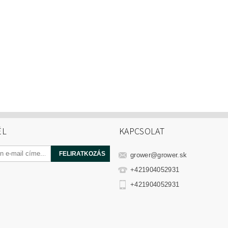
ÉL
KAPCSOLAT
grower
@
grower.sk
+421904052931
+421904052931