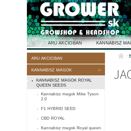
ARU AKCIOBAN
KANNABISZ M
ELÉRHETŐSÉG
ARU AKCIOBAN
JAC
KANNABISZ MAGOK
KANNABISZ MAGOK ROYAL
QUEEN SEEDS
Kannabisz magok Mike Tyson
2.0
F1 HYBRID SEED
CBD ROYAL
Kannabisz magok Royal queen