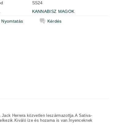
ód
SS24
a
KANNABISZ MAGOK
Nyomtatás
Kérdés
a Jack Herrera közvetlen leszármazottja.A Sativa-
elkezik.Kiváló íze és hozama is van.Ínyenceknek