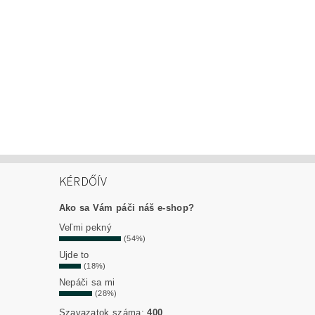
KÉRDŐÍV
Ako sa Vám páči náš e-shop?
Veľmi pekný
(54%)
Ujde to
(18%)
Nepáči sa mi
(28%)
Szavazatok száma:
400