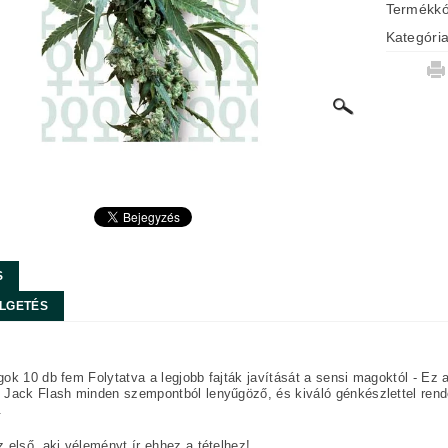
Termékk
Kategóri
S
LGETÉS
ok 10 db fem Folytatva a legjobb fajták javítását a sensi magoktól - Ez 
Jack Flash minden szempontból lenyűgöző, és kiváló génkészlettel rend
.
 első, aki véleményt ír ehhez a tételhez!