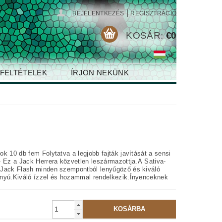
|
BEJELENTKEZÉS
REGISZTRÁCIÓ
KOSÁR:
€0
 FELTÉTELEK
ÍRJON NEKÜNK
k 10 db fem Folytatva a legjobb fajták javítását a sensi
- Ez a Jack Herrera közvetlen leszármazottja.A Sativa-
Jack Flash minden szempontból lenyűgöző és kiváló
nyú.Kiváló ízzel és hozammal rendelkezik.Ínyenceknek