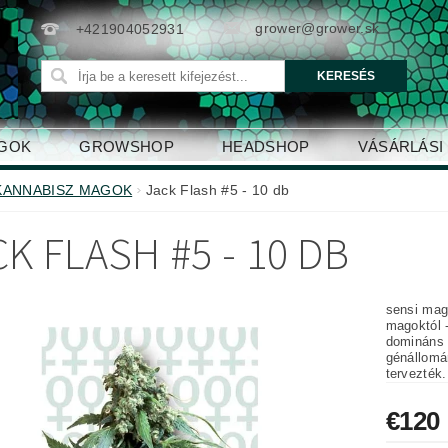
grower@grower.sk
+421904052931
AGOK
GROWSHOP
HEADSHOP
VÁSÁRLÁSI
KANNABISZ MAGOK
Jack Flash #5 - 10 db
K FLASH #5 - 10 DB
sensi mago
magoktól 
domináns 
génállomá
tervezték.
€120