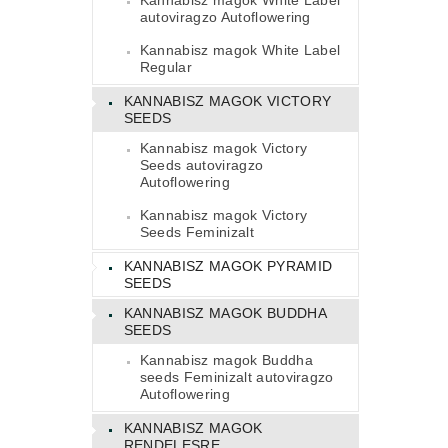
Kannabisz magok White Label
autoviragzo Autoflowering
Kannabisz magok White Label
Regular
KANNABISZ MAGOK VICTORY
SEEDS
Kannabisz magok Victory
Seeds autoviragzo
Autoflowering
Kannabisz magok Victory
Seeds Feminizalt
KANNABISZ MAGOK PYRAMID
SEEDS
KANNABISZ MAGOK BUDDHA
SEEDS
Kannabisz magok Buddha
seeds Feminizalt autoviragzo
Autoflowering
KANNABISZ MAGOK
RENDELESRE