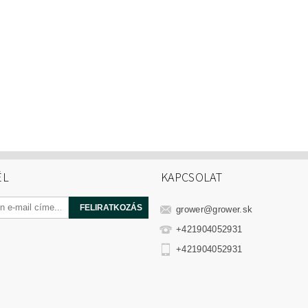
ÉL
KAPCSOLAT
grower
@
grower.sk
+421904052931
+421904052931