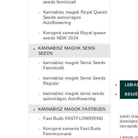
seeds feminizalt
Kannabisz magok Royal Queen
Seeds autoviragzo
Autoflowering
Konopné semená Royal queen
seeds NEW 2024
KANNABISZ MAGOK SENSI
SEEDS
kannabisz magok Sensi Seeds
Feminizált
kannabisz magok Sensi Seeds
Regular
LEÍRÁ
kannabisz magok sensi seeds
BESZÉ
autovirágzo Autoflowering
KANNABISZ MAGOK FASTBUDS
sensi mag
Fast Buds FASTFLOWERING
domináns 
tervezték
Konopné semená Fast Buds
Feminizované
Legyen az