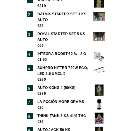
€219
BATMIX STARTER SET 3 KS
AUTO
€59
ROYAL STARTER SET 5 KS
AUTO
€69
INTEGRA BOOST 62 % - 8 G
€1,50
SUNPRO HITTER 720W ECO,
LED 2.6 UMOL/J
€290
AUTO KONG 4 (50KS)
€279
LA POCIÓN MORE GRAMS
€20
THINK TANK 3 KS 41% THC
€39
AUTO JACK 50 KS