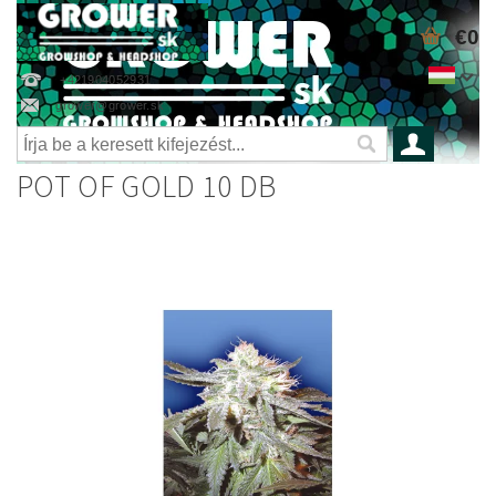
€0
+421904052931
grower@grower.sk
POT OF GOLD 10 DB