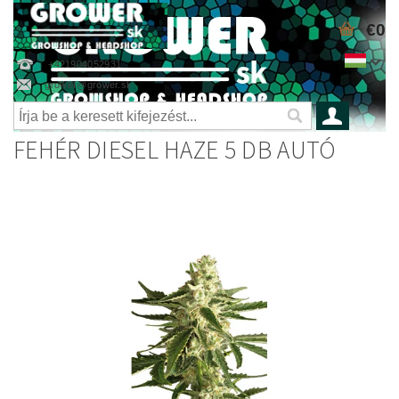
€0
+421904052931
grower@grower.sk
FEHÉR DIESEL HAZE 5 DB AUTÓ