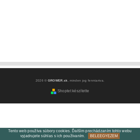
2026 ©
GROWER.sk
, minden jog fenntartva.
Shoptet készítette
Tento web používa súbory cookies. Ďalším prechádzaním tohto webu
vyjadrujete súhlas s ich používaním.
BELEEGYEZEM