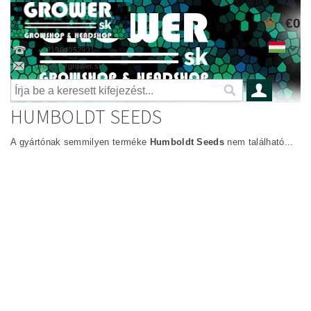
€0
+421904052931
grower@grower.sk
HUMBOLDT SEEDS
A gyártónak semmilyen terméke
Humboldt Seeds
nem található...