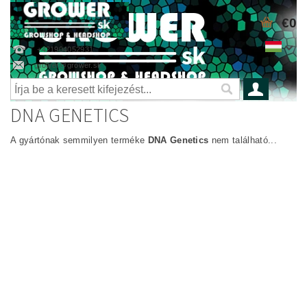
€0
+421904052931
grower@grower.sk
DNA GENETICS
A gyártónak semmilyen terméke
DNA Genetics
nem található...