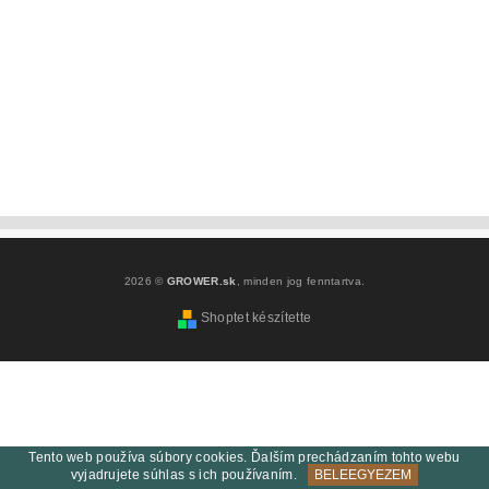
2026 ©
GROWER.sk
, minden jog fenntartva.
Shoptet készítette
Tento web používa súbory cookies. Ďalším prechádzaním tohto webu
vyjadrujete súhlas s ich používaním.
BELEEGYEZEM