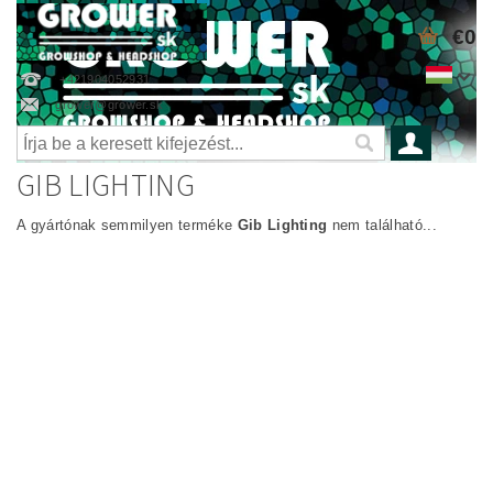
€0
+421904052931
grower@grower.sk
GIB LIGHTING
A gyártónak semmilyen terméke
Gib Lighting
nem található...