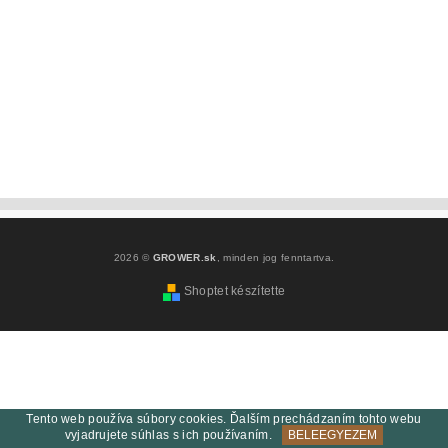
2026 ©
GROWER.sk
, minden jog fenntartva.
Shoptet készítette
Tento web používa súbory cookies. Ďalším prechádzaním tohto webu
vyjadrujete súhlas s ich používaním.
BELEEGYEZEM