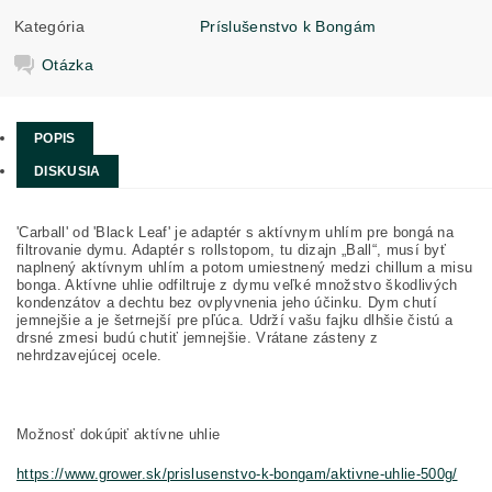
Kategória
Príslušenstvo k Bongám
Otázka
POPIS
DISKUSIA
'Carball' od 'Black Leaf' je adaptér s aktívnym uhlím pre bongá na
filtrovanie dymu. Adaptér s rollstopom, tu dizajn „Ball“, musí byť
naplnený aktívnym uhlím a potom umiestnený medzi chillum a misu
bonga. Aktívne uhlie odfiltruje z dymu veľké množstvo škodlivých
kondenzátov a dechtu bez ovplyvnenia jeho účinku. Dym chutí
jemnejšie a je šetrnejší pre pľúca. Udrží vašu fajku dlhšie čistú a
drsné zmesi budú chutiť jemnejšie. Vrátane zásteny z
nehrdzavejúcej ocele.
Možnosť dokúpiť aktívne uhlie
https://www.grower.sk/prislusenstvo-k-bongam/aktivne-uhlie-500g/