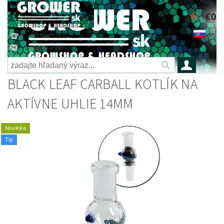
€0
+421904052931
grower@grower.sk
BLACK LEAF CARBALL KOTLÍK NA
AKTÍVNE UHLIE 14MM
Novinka
Tip