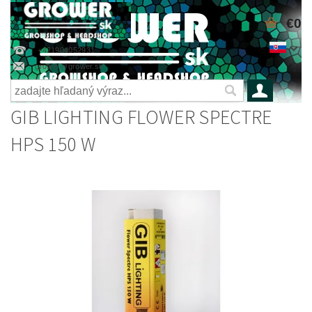
€0
+421904052931
grower@grower.sk
GIB LIGHTING FLOWER SPECTRE
HPS 150 W