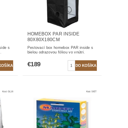
HOMEBOX PAR INSIDE
80X80X180CM
ide s
Pestovací box homebox PAR inside s
.
bielou odrazovou fóliou vo vnútri.
€189
Kód:
GL16
Kód:
SIET