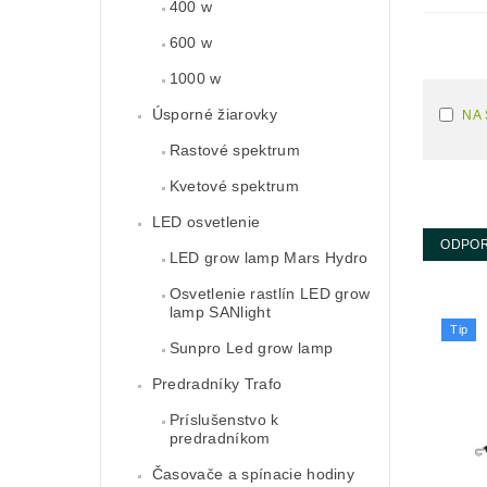
400 w
600 w
1000 w
Úsporné žiarovky
NA
Rastové spektrum
Kvetové spektrum
LED osvetlenie
ODPO
LED grow lamp Mars Hydro
Osvetlenie rastlín LED grow
lamp SANlight
Tip
Sunpro Led grow lamp
Predradníky Trafo
Príslušenstvo k
predradníkom
Časovače a spínacie hodiny