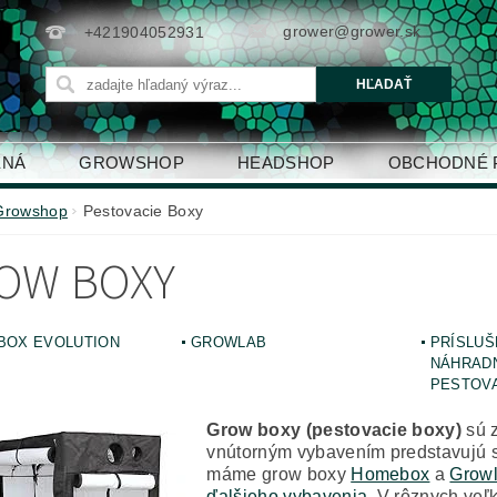
grower@grower.sk
+421904052931
ENÁ
GROWSHOP
HEADSHOP
OBCHODNÉ 
Growshop
Pestovacie Boxy
OW BOXY
BOX EVOLUTION
GROWLAB
PRÍSLUŠ
NÁHRADN
PESTOV
Grow boxy (pestovacie boxy)
sú z
vnútorným vybavením predstavujú s
máme grow boxy
Homebox
a
Grow
ďalšieho vybavenia
. V rôznych veľ