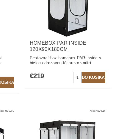
HOMEBOX PAR INSIDE
120X90X180CM
t
Pestovací box homebox PAR inside s
u
bielou odrazovou fóliou vo vnútri.
€219
Kód:
HB200B
Kód:
HB200D