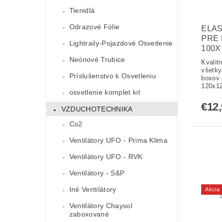
Tienidlá
Odrazové Fólie
ELAS
PRE 
Lightraily-Pojazdové Osvetlenie
100X
Neónové Trubice
Kvalit
všetky
Príslušenstvo k Osvetleniu
boxov
120x1
osvetlenie komplet kit
€12
VZDUCHOTECHNIKA
Co2
Ventilátory UFO - Prima Klima
Ventilátory UFO - RVK
Ventilátory - S&P
Iné Ventilátory
Akcia
Ventilátory Chaysol
zaboxované