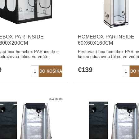
BOX PAR INSIDE
HOMEBOX PAR INSIDE
300X200CM
60X60X160CM
ací box homebox PAR inside s
Pestovací box homebox PAR ins
odrazovou fóliou vo vnútri.
bielou odrazovou fóliou vo vnútri
9
€139
Kód:
GL120