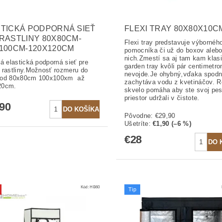
TICKÁ PODPORNÁ SIEŤ
FLEXI TRAY 80X80X10C
RASTLINY 80X80CM-
Flexi tray predstavuje výbornéh
100CM-120X120CM
pomocníka či už do boxov aleb
nich.Zmestí sa aj tam kam klas
ná elastická podporná sieť pre
garden tray kvôli pár centimetr
 rastliny.Možnosť rozmeru do
nevojde.Je ohybný,vďaka spod
 od 80x80cm 100x100xm až
zachytáva vodu z kvetináčov. 
20cm.
skvelo pomáha aby ste svoj pes
priestor udržali v čistote.
,90
Pôvodne:
€29,90
Ušetríte
:
€1,90 (–6 %)
€28
Kód:
HB60
Tip