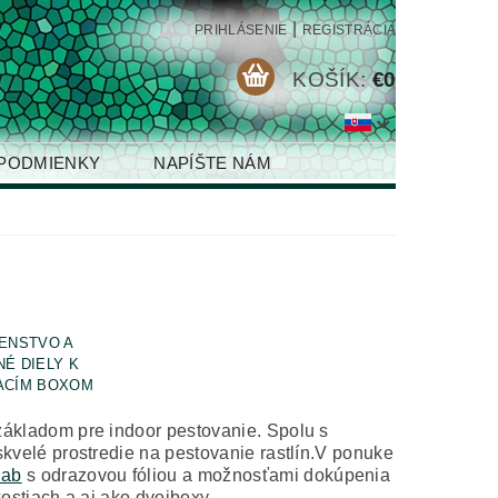
|
PRIHLÁSENIE
REGISTRÁCIA
KOŠÍK:
€0
PODMIENKY
NAPÍŠTE NÁM
ENSTVO A
É DIELY K
ACÍM BOXOM
ákladom pre indoor pestovanie. Spolu s
kvelé prostredie na pestovanie rastlín.V ponuke
lab
s odrazovou fóliou a možnosťami dokúpenia
kostiach a aj ako dvojboxy.