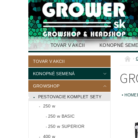
TOVAR V AKCII
KONOPNÉ SEM
KONTAKTY
TOVAR V AKCII
GR
KONOPNÉ SEMENÁ
GROWSHOP
HOME
PESTOVACIE KOMPLET SETY
250 w
250 w BASIC
250 w SUPERIOR
400 w