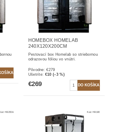
HOMEBOX HOMELAB
240X120X200CM
ebornou
Pestovací box Homelab so striebornou
odrazovou fóliou vo vnútri.
Pôvodne:
€279
Ušetríte
:
€10 (–3 %)
€269
Kód:
HB200A
Kód:
HB180