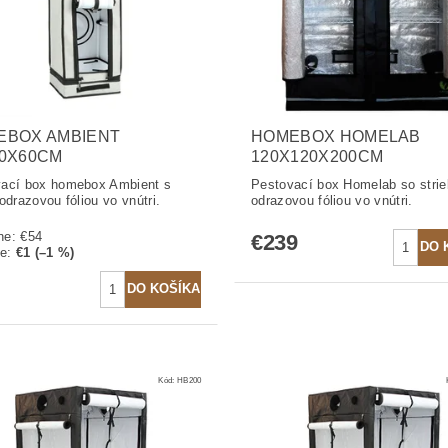
EBOX AMBIENT
HOMEBOX HOMELAB
30X60CM
120X120X200CM
ací box homebox Ambient s
Pestovací box Homelab so stri
odrazovou fóliou vo vnútri.
odrazovou fóliou vo vnútri.
ne:
€54
€239
te
:
€1 (–1 %)
Kód:
HB200