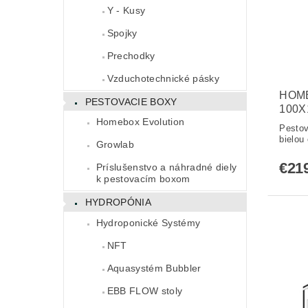
Y - Kusy
Spojky
Prechodky
Vzduchotechnické pásky
HOME
PESTOVACIE BOXY
100X
Homebox Evolution
Pestov
bielou 
Growlab
€21
Príslušenstvo a náhradné diely
k pestovacím boxom
HYDROPÓNIA
Hydroponické Systémy
NFT
Aquasystém Bubbler
EBB FLOW stoly