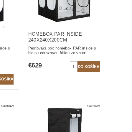
HOMEBOX PAR INSIDE
240X240X200CM
ide s
Pestovací box homebox PAR inside s
.
bielou odrazovou fóliou vo vnútri.
€629
Kód:
HB120
Kód:
HB160