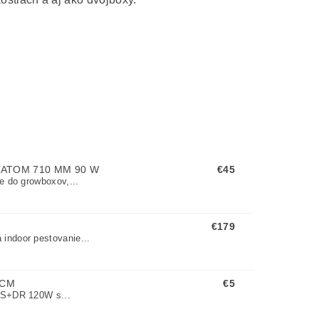
ATOM 710 MM 90 W
€45
e do growboxov,...
€179
indoor pestovanie...
0CM
€5
 DS+DR 120W s...