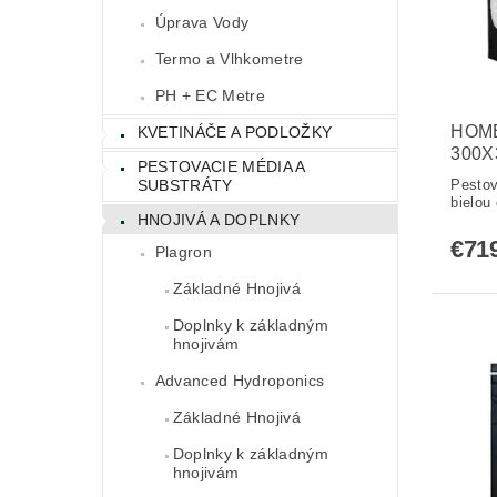
Úprava Vody
Termo a Vlhkometre
PH + EC Metre
HOME
KVETINÁČE A PODLOŽKY
300X
PESTOVACIE MÉDIA A
SUBSTRÁTY
Pestov
bielou 
HNOJIVÁ A DOPLNKY
€71
Plagron
Základné Hnojivá
Doplnky k základným
hnojivám
Advanced Hydroponics
Základné Hnojivá
Doplnky k základným
hnojivám