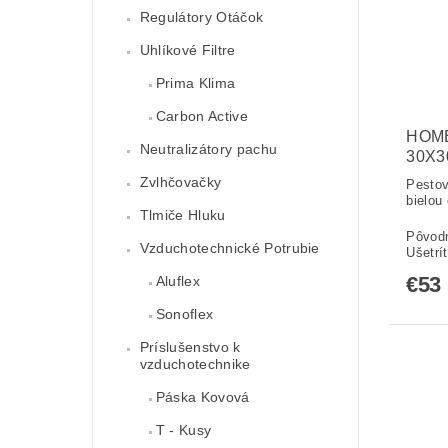
Regulátory Otáčok
Uhlíkové Filtre
Prima Klima
Carbon Active
HOM
Neutralizátory pachu
30X
Zvlhčovačky
Pestov
bielou 
Tlmiče Hluku
Pôvod
Vzduchotechnické Potrubie
Ušetrí
€53
Aluflex
Sonoflex
Príslušenstvo k
vzduchotechnike
Páska Kovová
T - Kusy