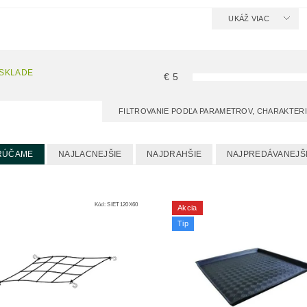
UKÁŽ VIAC
 SKLADE
€
5
FILTROVANIE PODĽA PARAMETROV, CHARAKTER
RÚČAME
NAJLACNEJŠIE
NAJDRAHŠIE
NAJPREDÁVANEJŠ
Kód:
SIET120X60
Akcia
Tip