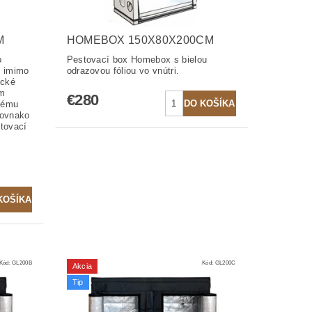
M
HOMEBOX 150X80X200CM
o
Pestovací box Homebox s bielou
o imimo
odrazovou fóliou vo vnútri.
ické
om
€280
nému
Rovnako
tovací
Kód:
GL200B
Kód:
GL200C
Akcia
Tip