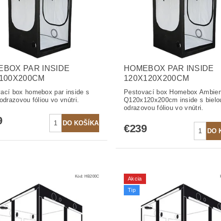
BOX PAR INSIDE
HOMEBOX PAR INSIDE
100X200CM
120X120X200CM
ací box homebox par inside s
Pestovací box Homebox Ambien
odrazovou fóliou vo vnútri.
Q120x120x200cm inside s bielo
odrazovou fóliou vo vnútri.
9
€239
Kód:
HB200C
Akcia
Tip