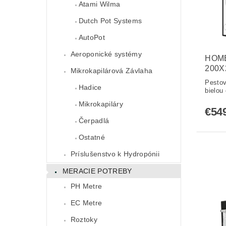
Atami Wilma
Dutch Pot Systems
AutoPot
Aeroponické systémy
HOME
200X
Mikrokapilárová Závlaha
Pestov
Hadice
bielou 
Mikrokapiláry
€54
Čerpadlá
Ostatné
Príslušenstvo k Hydropónii
MERACIE POTREBY
PH Metre
EC Metre
Roztoky