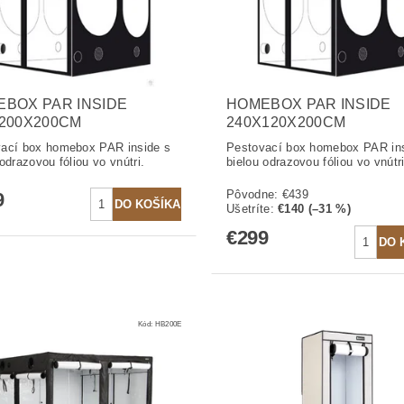
BOX PAR INSIDE
HOMEBOX PAR INSIDE
200X200CM
240X120X200CM
ací box homebox PAR inside s
Pestovací box homebox PAR ins
odrazovou fóliou vo vnútri.
bielou odrazovou fóliou vo vnútri
Pôvodne:
€439
9
Ušetríte
:
€140 (–31 %)
€299
Kód:
HB200E