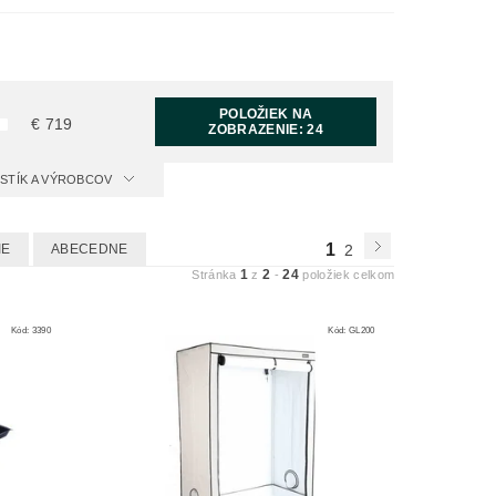
POLOŽIEK NA
€
719
ZOBRAZENIE:
24
ISTÍK A VÝROBCOV
1
IE
ABECEDNE
2
1
2
24
Stránka
z
-
položiek celkom
Kód:
3390
Kód:
GL200