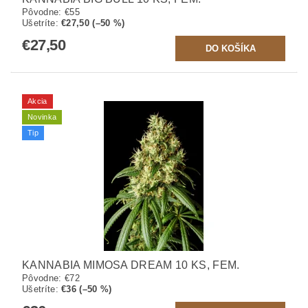
Pôvodne:
€55
Ušetríte
:
€27,50 (–50 %)
€27,50
Akcia
Novinka
Tip
KANNABIA MIMOSA DREAM 10 KS, FEM.
Pôvodne:
€72
Ušetríte
:
€36 (–50 %)