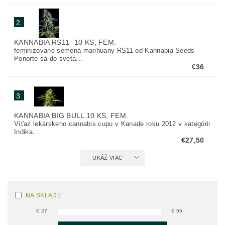
2.
KANNABIA RS11- 10 KS, FEM.
feminizované semená marihuany RS11 od Kannabia Seeds
Ponorte sa do sveta...
€36
3.
KANNABIA BIG BULL 10 KS, FEM.
Víťaz lekárskeho cannabis cupu v Kanade roku 2012 v kategórii
Indika....
€27,50
UKÁŽ VIAC
NA SKLADE
€
27
€
55