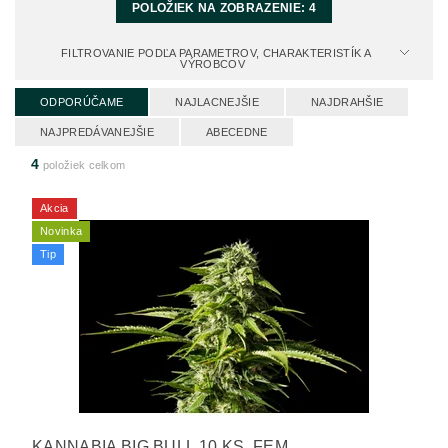
POLOŽIEK NA ZOBRAZENIE:
4
FILTROVANIE PODĽA PARAMETROV, CHARAKTERISTÍK A
VÝROBCOV
ODPORÚČAME
NAJLACNEJŠIE
NAJDRAHŠIE
NAJPREDÁVANEJŠIE
ABECEDNE
4
položiek celkom
Akcia
Novinka
Tip
KANNABIA BIG BULL 10 KS, FEM.