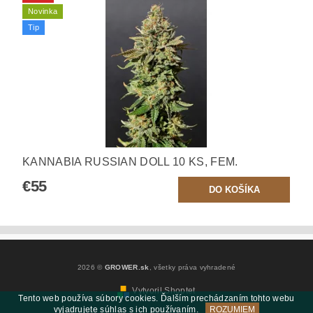
Novinka
Tip
KANNABIA RUSSIAN DOLL 10 KS, FEM.
€55
2026 ©
GROWER.sk
, všetky práva vyhradené
Vytvoril Shoptet
Tento web používa súbory cookies. Ďalším prechádzaním tohto webu
vyjadrujete súhlas s ich používaním.
ROZUMIEM