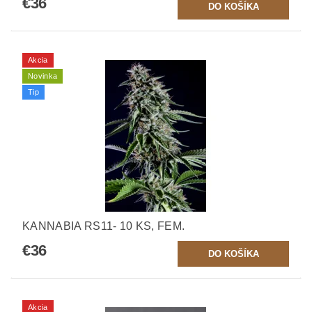
€36
Akcia
Novinka
Tip
KANNABIA RS11- 10 KS, FEM.
€36
Akcia