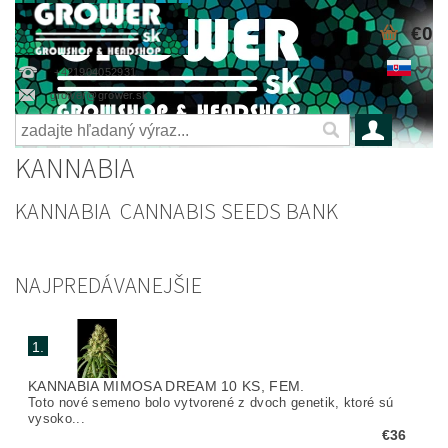
€0
+421904052931
grower@grower.sk
KANNABIA
KANNABIA CANNABIS SEEDS BANK
NAJPREDÁVANEJŠIE
1.
KANNABIA MIMOSA DREAM 10 KS, FEM.
Toto nové semeno bolo vytvorené z dvoch genetik, ktoré sú
vysoko...
€36