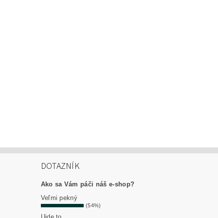
DOTAZNÍK
Ako sa Vám páči náš e-shop?
Veľmi pekný
(54%)
Ujde to