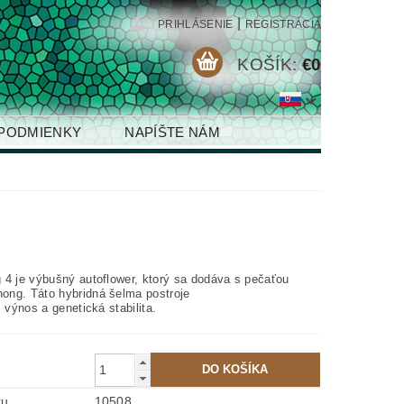
|
PRIHLÁSENIE
REGISTRÁCIA
KOŠÍK:
€0
PODMIENKY
NAPÍŠTE NÁM
 4 je výbušný autoflower, ktorý sa dodáva s pečaťou
ng. Táto hybridná šelma postroje
, výnos a genetická stabilita.
ru
10508