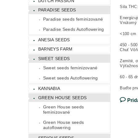
DUTCH PASSION
Sila THC
PARADISE SEEDS
Energizuj
Paradise seeds feminizované
Vnútorný
Paradise Seeds Autoflowering
<100 cm
ANESIA SEEDS
450 - 50
BARNEYS FARM
Chuť Vôň
SWEET SEEDS
Zemité, 
Výťažnos
Sweet seeds feminizované
60 - 65 d
Sweet seeds Autoflowering
Buďte prv
KANNABIA
GREEN HOUSE SEEDS
Prid
Green House seeds
feminizované
Green House seeds
autoflowering
SERIOUS SEEDS