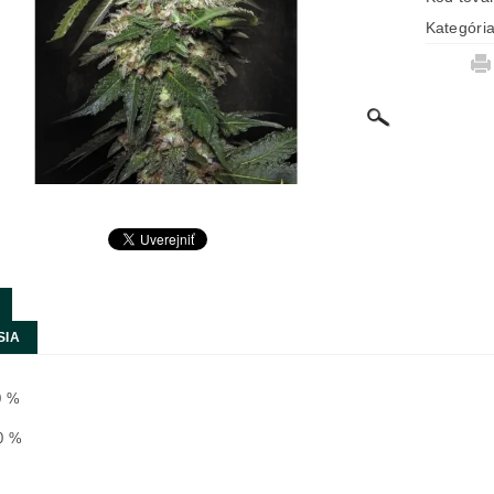
Kategóri
SIA
0 %
40 %