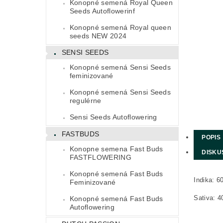
Konopné semená Royal Queen
Seeds Autoflowerinf
Konopné semená Royal queen
seeds NEW 2024
SENSI SEEDS
Konopné semená Sensi Seeds
feminizované
Konopné semená Sensi Seeds
regulérne
Sensi Seeds Autoflowering
FASTBUDS
POPIS
Konopne semena Fast Buds
DISKU
FASTFLOWERING
Konopné semená Fast Buds
Indika: 6
Feminizované
Sativa: 
Konopné semená Fast Buds
Autoflowering