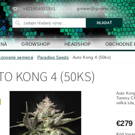
grower@grower.sk
+421904052931
ENÁ
GROWSHOP
HEADSHOP
OBCHODNÉ 
Konopné semená
Paradise Seeds
Auto Kong 4 (50ks)
TO KONG 4 (50KS)
Auto Kong
Tommy Cho
veľká sila
€279
Kód tova