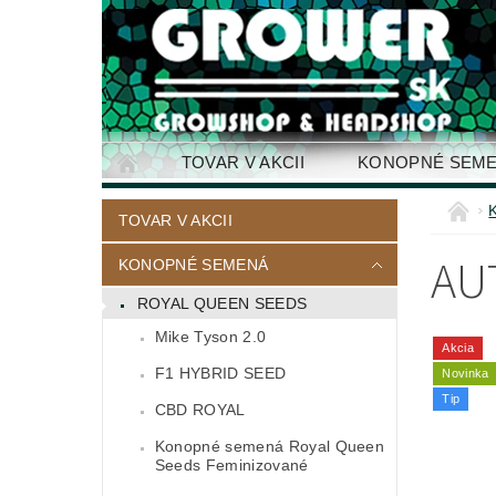
TOVAR V AKCII
KONOPNÉ SEM
KONTAKTY
TOVAR V AKCII
AU
KONOPNÉ SEMENÁ
ROYAL QUEEN SEEDS
Mike Tyson 2.0
Akcia
F1 HYBRID SEED
Novinka
Tip
CBD ROYAL
Konopné semená Royal Queen
Seeds Feminizované