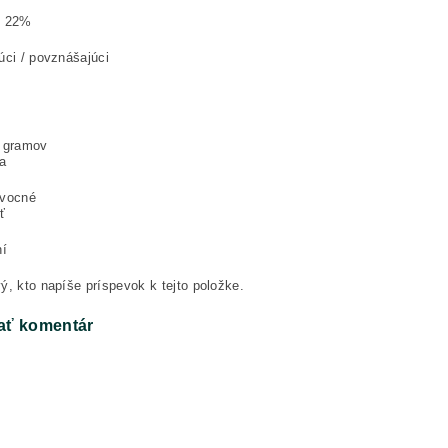
: 22%
úci / povznášajúci
0 gramov
a
ovocné
ť
ní
ý, kto napíše príspevok k tejto položke.
ať komentár