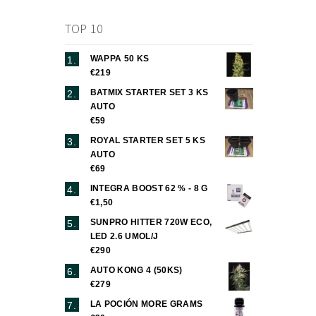
TOP 10
WAPPA 50 KS
€219
BATMIX STARTER SET 3 KS
AUTO
€59
ROYAL STARTER SET 5 KS
AUTO
€69
INTEGRA BOOST 62 % - 8 G
€1,50
SUNPRO HITTER 720W ECO,
LED 2.6 UMOL/J
€290
AUTO KONG 4 (50KS)
€279
LA POCIÓN MORE GRAMS