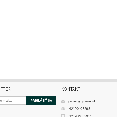
TTER
KONTAKT
grower
@
grower.sk
+421904052931
+421904052931