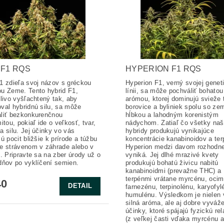
 F1 RQS
HYPERION F1 RQS
1 zdieľa svoj názov s gréckou
Hyperion F1, verný svojej genet
u Zeme. Tento hybrid F1,
línii, sa môže pochváliť bohatou
tlivo vyšľachtený tak, aby
arómou, ktorej dominujú svieže 
val hybridnú silu, sa môže
borovice a byliniek spolu so ze
liť bezkonkurenčnou
hĺbkou a lahodným korenistým
itou, pokiaľ ide o veľkosť, tvar,
nádychom. Zatiaľ čo všetky na
a silu. Jej účinky vo vás
hybridy produkujú vynikajúce
ú pocit bližšie k prírode a túžbu
koncentrácie kanabinoidov a ter
e strávenom v záhrade alebo v
Hyperion medzi davom rozhodn
e. Pripravte sa na zber úrody už o
vyniká. Jej dlhé mrazivé kvety
dňov po vyklíčení semien.
produkujú bohatú živicu nabitú
kanabinoidmi (prevažne THC) a
terpénmi vrátane myrcénu, ocim
40
DETAIL
farnezénu, terpinolénu, karyofyl
humulénu. Výsledkom je nielen 
silná aróma, ale aj dobre vyváž
účinky, ktoré spájajú fyzickú re
(z veľkej časti vďaka myrcénu a