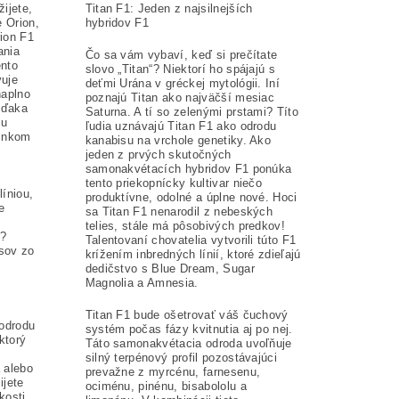
ijete,
Titan F1: Jeden z najsilnejších
 Orion,
hybridov F1
ion F1
ania
Čo sa vám vybaví, keď si prečítate
ento
slovo „Titan“? Niektorí ho spájajú s
vuje
deťmi Urána v gréckej mytológii. Iní
naplno
poznajú Titan ako najväčší mesiac
 Vďaka
Saturna. A tí so zelenými prstami? Títo
mu
ľudia uznávajú Titan F1 ako odrodu
činkom
kanabisu na vrchole genetiky. Ako
jeden z prvých skutočných
samonakvétacích hybridov F1 ponúka
tento priekopnícky kultivar niečo
líniou,
produktívne, odolné a úplne nové. Hoci
e
sa Titan F1 nenarodil z nebeských
telies, stále má pôsobivých predkov!
ť?
Talentovaní chovatelia vytvorili túto F1
sov zo
krížením inbredných línií, ktoré zdieľajú
dedičstvo s Blue Dream, Sugar
Magnolia a Amnesia.
Titan F1 bude ošetrovať váš čuchový
 odrodu
systém počas fázy kvitnutia aj po nej.
ktorý
Táto samonakvétacia odroda uvoľňuje
silný terpénový profil pozostávajúci
 alebo
prevažne z myrcénu, farnesenu,
ijete
ociménu, pinénu, bisabololu a
kosti,