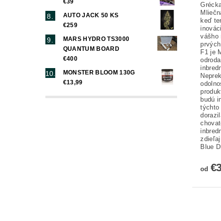
€39
Grécka
Mliečn
AUTO JACK 50 KS
keď te
€259
inovác
vášho 
MARS HYDRO TS3000
prvých
QUANTUM BOARD
F1 je 
€400
odroda
inbred
MONSTER BLOOM 130G
Neprek
€13,99
odolno
produk
budú i
týchto
dorazi
chovat
inbred
zdieľa
Blue D
€
od