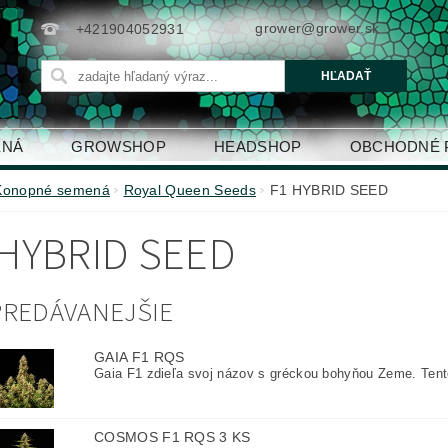
grower@grower.sk
+421904052931
ENÁ
GROWSHOP
HEADSHOP
OBCHODNÉ 
Konopné semená
Royal Queen Seeds
F1 HYBRID SEED
 HYBRID SEED
REDÁVANEJŠIE
GAIA F1 RQS
Gaia F1 zdieľa svoj názov s gréckou bohyňou Zeme. Tento
COSMOS F1 RQS 3 KS