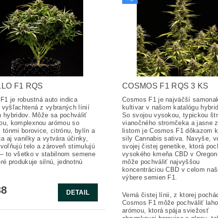
LO F1 RQS
COSMOS F1 RQS 3 KS
 F1 je robustná auto indica
Cosmos F1 je najväčší samona
 vyšľachtená z vybraných línií
kultivar v našom katalógu hybri
h hybridov. Môže sa pochváliť
So svojou vysokou, typickou št
ou, komplexnou arómou so
vianočného stromčeka a jasne 
 tónmi borovice, citrónu, bylín a
listom je Cosmos F1 dôkazom k
a aj vanilky a vytvára účinky,
sily Cannabis sativa. Navyše, 
uvoľňujú telo a zároveň stimulujú
svojej čistej genetike, ktorá po
– to všetko v stabilnom semene
vysokého kmeňa CBD v Oregon
oré produkuje silnú, jednotnú
môže pochváliť najvyššou
koncentráciou CBD v celom na
výbere semien F1.
38
DETAIL
Verná čistej línii, z ktorej poch
Cosmos F1 môže pochváliť lah
arómou, ktorá spája sviežosť