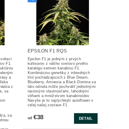
EPSILON F1 RQS
kvétací
Epsilon F1 je jedným z prvých
dov F1.
kultivarov z nášho svetovo prvého
ruktúrou
katalógu semien kanabisu F1.
zeleným
Kombináciou genetiky z inbredných
rásy a
línií pochádzajúcich z Blue Dream,
vďaka
Blueberry, Amnesia a Black Domina sa
chádza z
táto odroda môže pochváliť jednotnými
e, sa
rastovými vlastnosťami, lahodnými
vôňami a množstvom kanabinoidov.
šom
Navyše je to najrýchlejší autoflower v
celej našej zostave F1.
ádza, sa
€38
od
DETAIL
odnou