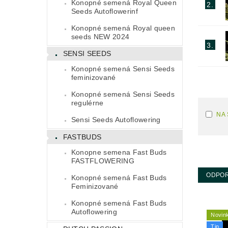
Konopné semená Royal Queen
2.
Seeds Autoflowerinf
Konopné semená Royal queen
seeds NEW 2024
3.
SENSI SEEDS
Konopné semená Sensi Seeds
feminizované
Konopné semená Sensi Seeds
regulérne
NA
Sensi Seeds Autoflowering
FASTBUDS
Konopne semena Fast Buds
FASTFLOWERING
ODPO
Konopné semená Fast Buds
Feminizované
Konopné semená Fast Buds
Autoflowering
Novin
Tip