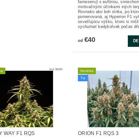
farnesenu) s eufóriou, smiecho
motivačnými účinkami iných ter
Rovnako ako boh slnka, po ktor
pomenovaná, aj Hyperion F1 vy
osvetľujúcu výšku, ktorú si môž
vychutnať kedykoľvek počas dň
€40
od
DE
Kód:
9639/3
ka
Novinka
Tip
Y WAY F1 RQS
ORION F1 RQS 3