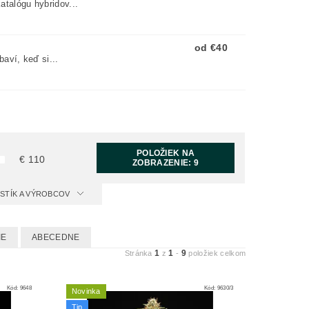
talógu hybridov...
od €40
aví, keď si...
POLOŽIEK NA
€
110
ZOBRAZENIE:
9
ISTÍK A VÝROBCOV
IE
ABECEDNE
1
1
9
Stránka
z
-
položiek celkom
Kód:
9648
Kód:
9630/3
Novinka
Tip