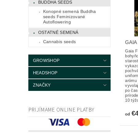
BUDDHA SEEDS
Konopné semená Buddha
seeds Feminizované
Autoflowering
OSTATNÉ SEMENÁ
Cannabis seeds
GAIA
Gaia F
bohyňo
GROWSHOP
staros
vykazo
pochvá
HEADSHOP
uniform
arómu 
ZNAČKY
vyvolaj
po čas
prírod
10 týž
PRIJÍMAME ONLINE PLATBY
€
od