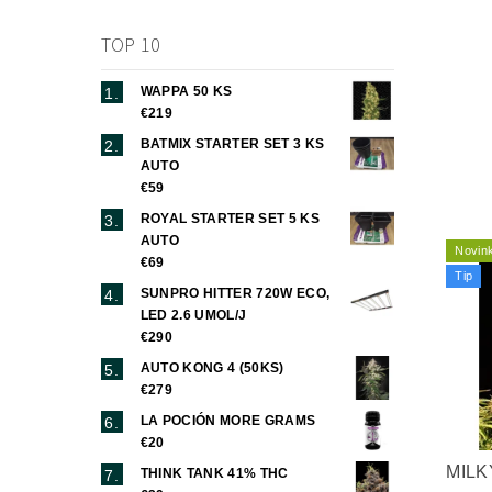
TOP 10
WAPPA 50 KS
€219
BATMIX STARTER SET 3 KS
AUTO
€59
ROYAL STARTER SET 5 KS
AUTO
Novin
€69
Tip
SUNPRO HITTER 720W ECO,
LED 2.6 UMOL/J
€290
AUTO KONG 4 (50KS)
€279
LA POCIÓN MORE GRAMS
€20
MILK
THINK TANK 41% THC