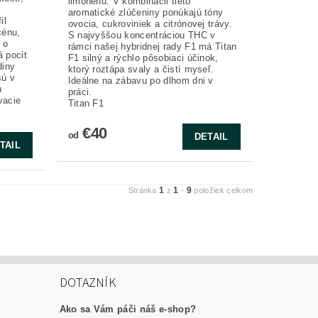
limonénu. V kombinácii tieto
aromatické zlúčeniny ponúkajú tóny
il
ovocia, cukroviniek a citrónovej trávy.
cénu,
S najvyššou koncentráciou THC v
 o
rámci našej hybridnej rady F1 má Titan
 pocit
F1 silný a rýchlo pôsobiaci účinok,
diny
ktorý roztápa svaly a čistí myseľ.
sú v
Ideálne na zábavu po dlhom dni v
u
práci.
vacie
Titan F1
€40
od
DETAIL
TAIL
1
1
9
Stránka
z
-
položiek celkom
DOTAZNÍK
Ako sa Vám páči náš e-shop?