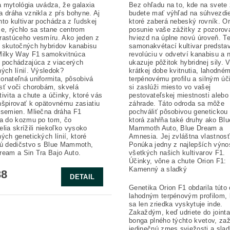
 mytológia uvádza, že galaxia
Bez ohľadu na to, kde na svete ž
a dráha vznikla z pŕs bohyne. Aj
budete mať výhľad na súhvezdie
nto kultivar pochádza z ľudskej
ktoré zaberá nebeský rovník. Or
ie, rýchlo sa stane centrom
posunie vaše zážitky z pozorov
rastúceho vesmíru. Ako jeden z
hviezd na úplne novú úroveň. T
 skutočných hybridov kanabisu
samonakvétací kultivar predsta
Milky Way F1 samokvitnúca
revolúciu v odvetví kanabisu a 
 pochádzajúca z viacerých
ukazuje pôžitok hybridnej sily.
ných línií. Výsledok?
krátkej dobe kvitnutia, lahodné
onateľná uniformita, pôsobivá
terpénovému profilu a silným ú
sť voči chorobám, skvelá
si zaslúži miesto vo vašej
tivita a chute a účinky, ktoré vás
pestovateľskej miestnosti alebo
nšpirovať k opätovnému zasiatiu
záhrade. Táto odroda sa môže
 semien. Mliečna dráha F1
pochváliť pôsobivou genetickou 
la do kozmu po tom, čo
ktorá zahŕňa také druhy ako Blu
elia skrížili niekoľko vysoko
Mammoth Auto, Blue Dream a
ných genetických línií, ktoré
Amnesia. Jej zvláštna vlastnos
jú dedičstvo s Blue Mammoth,
Ponúka jedny z najlepších výno
ream a Sin Tra Bajo Auto.
všetkých našich kultivarov F1.
Účinky, vône a chute Orion F1:
Kamenný a sladký
38
DETAIL
Genetika Orion F1 obdarila túto
lahodným terpénovým profilom, 
sa len zriedka vyskytuje inde.
Zakaždým, keď udriete do jointa
bonga plného týchto kvetov, zaž
jedinečnú zmes sviežosti a slad