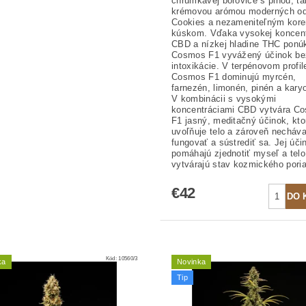
chrumkavej borovice s plnou, t
krémovou arómou moderných od
Cookies a nezameniteľným kore
kúskom. Vďaka vysokej koncent
CBD a nízkej hladine THC ponú
Cosmos F1 vyvážený účinok be
intoxikácie. V terpénovom profil
Cosmos F1 dominujú myrcén,
farnezén, limonén, pinén a karyo
V kombinácii s vysokými
koncentráciami CBD vytvára C
F1 jasný, meditačný účinok, kto
uvoľňuje telo a zároveň necháv
fungovať a sústrediť sa. Jej úči
pomáhajú zjednotiť myseľ a telo
vytvárajú stav kozmického pori
€42
Kód:
10560/3
ka
Novinka
Tip