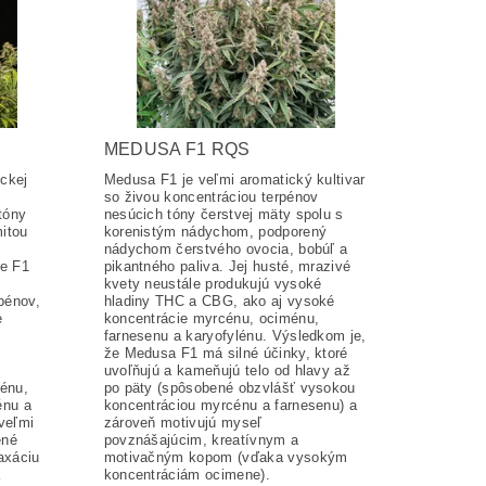
MEDUSA F1 RQS
ickej
Medusa F1 je veľmi aromatický kultivar
so živou koncentráciou terpénov
tóny
nesúcich tóny čerstvej mäty spolu s
mitou
korenistým nádychom, podporený
nádychom čerstvého ovocia, bobúľ a
še F1
pikantného paliva. Jej husté, mrazivé
kvety neustále produkujú vysoké
pénov,
hladiny THC a CBG, ako aj vysoké
e
koncentrácie myrcénu, ociménu,
farnesenu a karyofylénu. Výsledkom je,
že Medusa F1 má silné účinky, ktoré
uvoľňujú a kameňujú telo od hlavy až
énu,
po päty (spôsobené obzvlášť vysokou
énu a
koncentráciou myrcénu a farnesenu) a
veľmi
zároveň motivujú myseľ
ené
povznášajúcim, kreatívnym a
laxáciu
motivačným kopom (vďaka vysokým
koncentráciám ocimene).