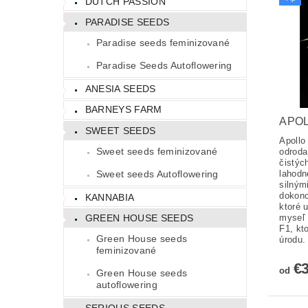
DUTCH PASSION
PARADISE SEEDS
Paradise seeds feminizované
Paradise Seeds Autoflowering
ANESIA SEEDS
BARNEYS FARM
APOL
SWEET SEEDS
Apollo
Sweet seeds feminizované
odroda
čistýc
lahodn
Sweet seeds Autoflowering
silnými
dokonc
KANNABIA
ktoré 
myseľ 
GREEN HOUSE SEEDS
F1, kt
Green House seeds
úrodu.
feminizované
€
od
Green House seeds
autoflowering
SERIOUS SEEDS