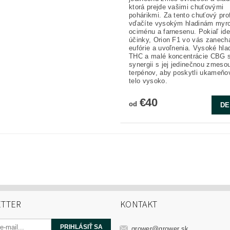
ktorá prejde vašimi chuťovými
pohárikmi. Za tento chuťový prof
vďačíte vysokým hladinám myr
ociménu a farnesenu. Pokiaľ ide
účinky, Orion F1 vo vás zanechá
eufórie a uvoľnenia. Vysoké hla
THC a malé koncentrácie CBG 
synergii s jej jedinečnou zmeso
terpénov, aby poskytli ukameňo
telo vysoko.
€40
od
DE
TTER
KONTAKT
grower
@
grower.sk