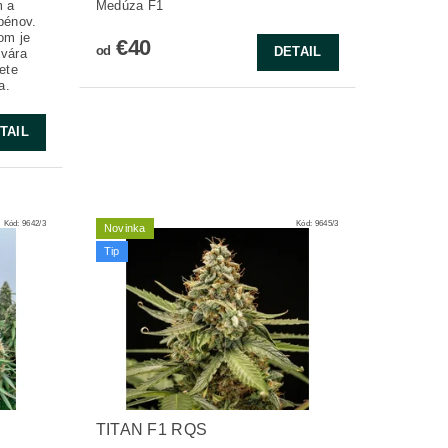
m a
Medúza F1
pénov.
om je
€40
od
DETAIL
tvára
ete
a.
TAIL
Kód:
9642/3
Kód:
9645/3
Novinka
Tip
TITAN F1 RQS