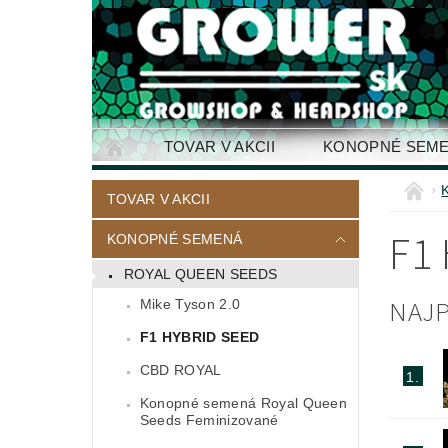
TOVAR V AKCII
KONOPNÉ SEM
KONTAKTY
TOVAR V AKCII
F1
KONOPNÉ SEMENÁ
ROYAL QUEEN SEEDS
NAJP
Mike Tyson 2.0
F1 HYBRID SEED
CBD ROYAL
1.
Konopné semená Royal Queen
Seeds Feminizované