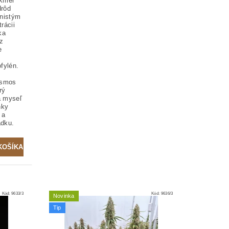
akmer
rôd
nistým
rácii
ka
z
e
fylén.
osmos
rý
a myseľ
nky
 a
adku.
Kód:
9633/3
Kód:
9636/3
Novinka
Tip