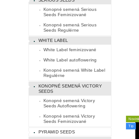
Konopné semená Serious
Seeds Feminizované
Konopné semená Serious
Seeds Regulérne
WHITE LABEL
White Label feminizované
White Label autoflowering
Konopné semená White Label
Regulérne
KONOPNÉ SEMENÁ VICTORY
SEEDS
Konopné semená Victory
Seeds Autoflowering
Konopné semená Victory
Novin
Seeds Feminizované
Tip
PYRAMID SEEDS