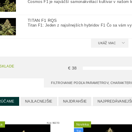
Cosmos F1 je najväčší samonakvétací kultivar v našom ka
TITAN F1 RQS
Titan F1: Jeden z najsilnejších hybridov F1 Čo sa vám vyb
UKÁŽ VIAC
 SKLADE
€
38
FILTROVANIE PODĽA PARAMETROV, CHARAKTER
RÚČAME
NAJLACNEJŠIE
NAJDRAHŠIE
NAJPREDÁVANEJŠ
Kód:
9627/3
ka
Novinka
Tip