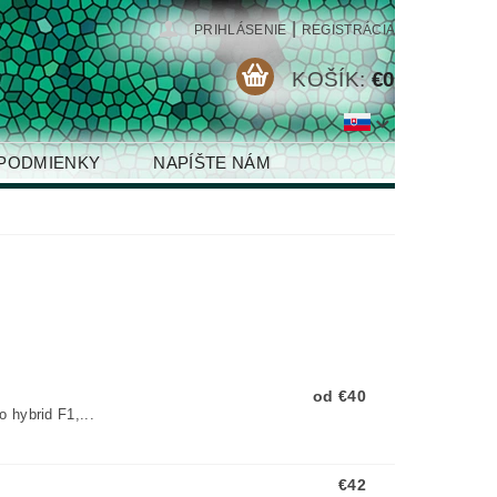
|
PRIHLÁSENIE
REGISTRÁCIA
KOŠÍK:
€0
PODMIENKY
NAPÍŠTE NÁM
od €40
 hybrid F1,...
€42