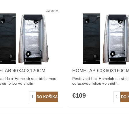
Kód:
GL120
ELAB 40X40X120CM
HOMELAB 60X60X160C
ací box Homelab so striebornou
Pestovací box Homelab so stri
vou fóliou vo vnútri.
odrazovou fóliou vo vnútri.
€109