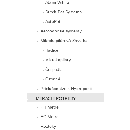
Atami Wilma
Dutch Pot Systems
AutoPot
Aeroponické systémy
Mikrokapilárová Závlaha
Hadice
Mikrokapiláry
Čerpadlá
Ostatné
Príslušenstvo k Hydropónii
MERACIE POTREBY
PH Metre
EC Metre
Roztoky