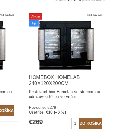
Kód:
GL200B
Kód:
GL200C
Akcia
Tip
HOMEBOX HOMELAB
240X120X200CM
ebornou
Pestovací box Homelab so striebornou
odrazovou fóliou vo vnútri.
Pôvodne:
€279
Ušetríte
:
€10 (–3 %)
€269