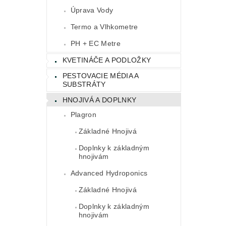
Úprava Vody
Termo a Vlhkometre
PH + EC Metre
KVETINÁČE A PODLOŽKY
PESTOVACIE MÉDIA A
SUBSTRÁTY
HNOJIVÁ A DOPLNKY
Plagron
Základné Hnojivá
Doplnky k základným
hnojivám
Advanced Hydroponics
Základné Hnojivá
Doplnky k základným
hnojivám