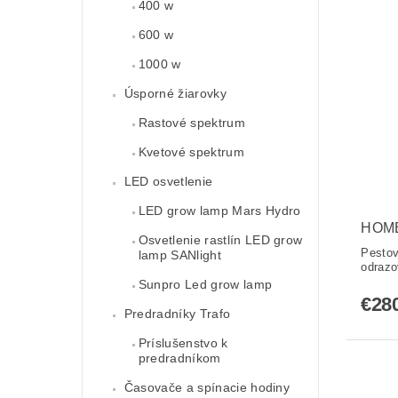
400 w
600 w
1000 w
Úsporné žiarovky
Rastové spektrum
Kvetové spektrum
LED osvetlenie
LED grow lamp Mars Hydro
HOM
Osvetlenie rastlín LED grow
Pestov
lamp SANlight
odrazo
Sunpro Led grow lamp
€28
Predradníky Trafo
Príslušenstvo k
predradníkom
Časovače a spínacie hodiny