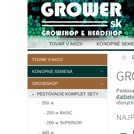
TOVAR V AKCII
KONOPNÉ SEM
KONTAKTY
TOVAR V AKCII
GR
KONOPNÉ SEMENÁ
GROWSHOP
Pestov
PESTOVACIE KOMPLET SETY
ďalšieh
rôznych
250 w
250 w BASIC
NAJP
250 w SUPERIOR
400 w