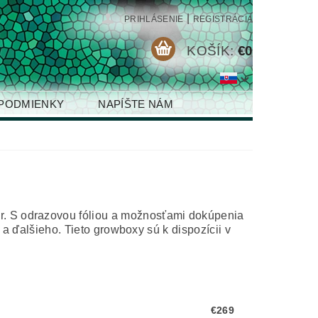
|
PRIHLÁSENIE
REGISTRÁCIA
KOŠÍK:
€0
PODMIENKY
NAPÍŠTE NÁM
r. S odrazovou fóliou a možnosťami dokúpenia
 a ďalšieho. Tieto growboxy sú k dispozícii v
€269