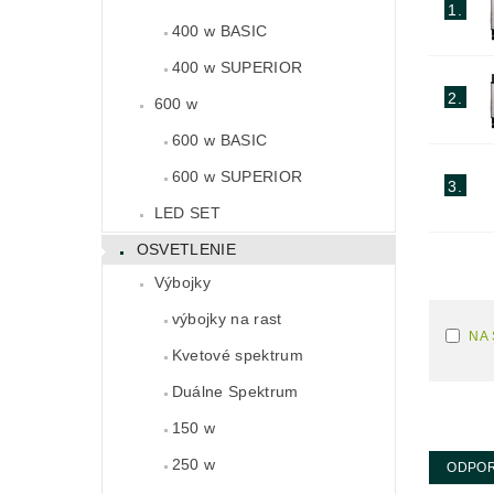
1.
400 w BASIC
400 w SUPERIOR
2.
600 w
600 w BASIC
600 w SUPERIOR
3.
LED SET
OSVETLENIE
Výbojky
výbojky na rast
NA
Kvetové spektrum
Duálne Spektrum
150 w
250 w
ODPO