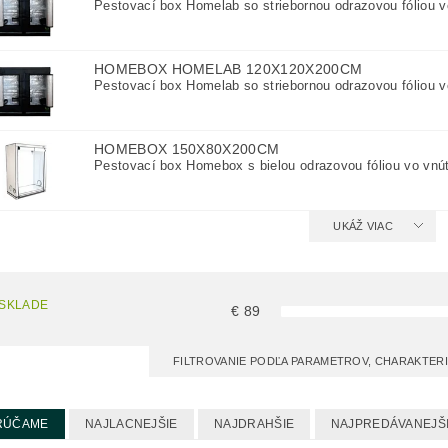
Pestovací box Homelab so striebornou odrazovou fóliou vo
HOMEBOX HOMELAB 120X120X200CM
Pestovací box Homelab so striebornou odrazovou fóliou vo
HOMEBOX 150X80X200CM
Pestovací box Homebox s bielou odrazovou fóliou vo vnút
UKÁŽ VIAC
 SKLADE
€
89
FILTROVANIE PODĽA PARAMETROV, CHARAKTER
RÚČAME
NAJLACNEJŠIE
NAJDRAHŠIE
NAJPREDÁVANEJŠ