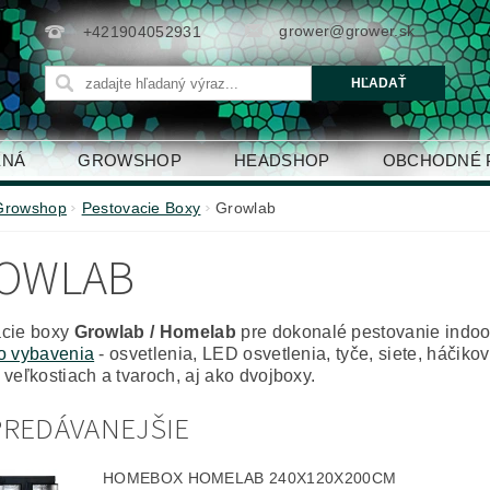
grower@grower.sk
+421904052931
ENÁ
GROWSHOP
HEADSHOP
OBCHODNÉ 
Growshop
Pestovacie Boxy
Growlab
OWLAB
acie boxy
Growlab / Homelab
pre dokonalé pestovanie indoo
o vybavenia
- osvetlenia, LED osvetlenia, tyče, siete, háčikov
 veľkostiach a tvaroch, aj ako dvojboxy.
REDÁVANEJŠIE
HOMEBOX HOMELAB 240X120X200CM