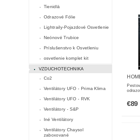
Tienidlá
Odrazové Fólie
Lightraily-Pojazdové Osvetlenie
Neónové Trubice
Príslušenstvo k Osvetleniu
osvetlenie komplet kit
VZDUCHOTECHNIKA
HOM
Co2
Pestov
Ventilátory UFO - Prima Klima
odrazo
Ventilátory UFO - RVK
€89
Ventilátory - S&P
Iné Ventilátory
Ventilátory Chaysol
zaboxované