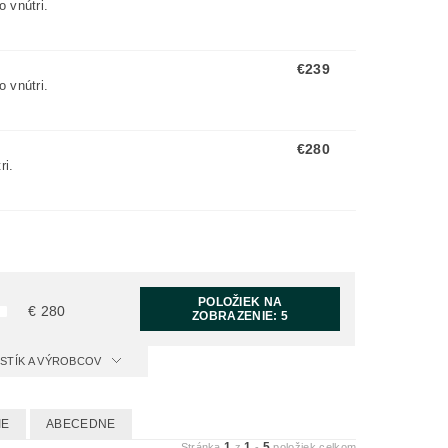
 vnútri.
€239
 vnútri.
€280
ri.
POLOŽIEK NA
€
280
ZOBRAZENIE:
5
ISTÍK A VÝROBCOV
IE
ABECEDNE
1
1
5
Stránka
z
-
položiek celkom