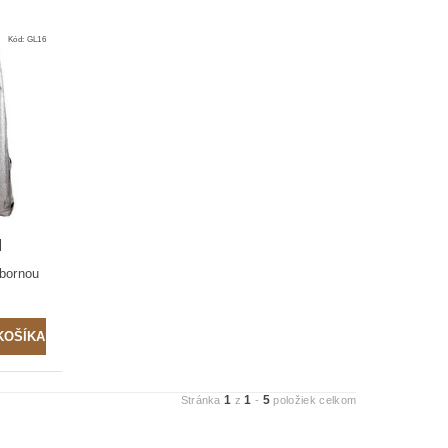
Kód:
GL16
M
ebornou
1
1
5
Stránka
z
-
položiek celkom