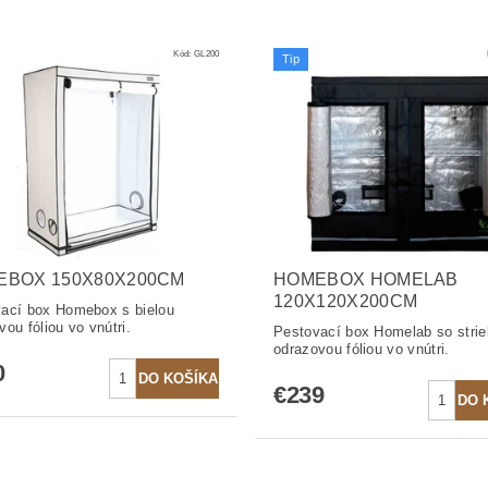
Kód:
GL200
Tip
EBOX 150X80X200CM
HOMEBOX HOMELAB
120X120X200CM
ací box Homebox s bielou
vou fóliou vo vnútri.
Pestovací box Homelab so stri
odrazovou fóliou vo vnútri.
0
€239