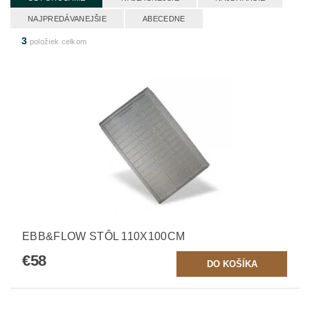
NAJPREDÁVANEJŠIE
ABECEDNE
3
položiek celkom
EBB&FLOW STÔL 110X100CM
€58