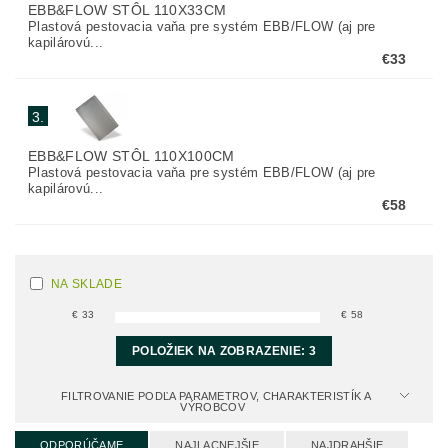
EBB&FLOW STÔL 110X33CM
Plastová pestovacia vaňa pre systém EBB/FLOW (aj pre
kapilárovú...
€33
3.
EBB&FLOW STÔL 110X100CM
Plastová pestovacia vaňa pre systém EBB/FLOW (aj pre
kapilárovú...
€58
NA SKLADE
€
33
€
58
POLOŽIEK NA ZOBRAZENIE:
3
FILTROVANIE PODĽA PARAMETROV, CHARAKTERISTÍK A
VÝROBCOV
ODPORÚČAME
NAJLACNEJŠIE
NAJDRAHŠIE