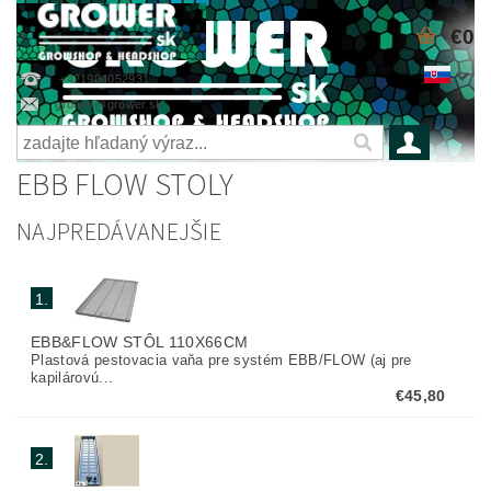
€0
+421904052931
grower@grower.sk
EBB FLOW STOLY
NAJPREDÁVANEJŠIE
1.
EBB&FLOW STÔL 110X66CM
Plastová pestovacia vaňa pre systém EBB/FLOW (aj pre
kapilárovú...
€45,80
2.