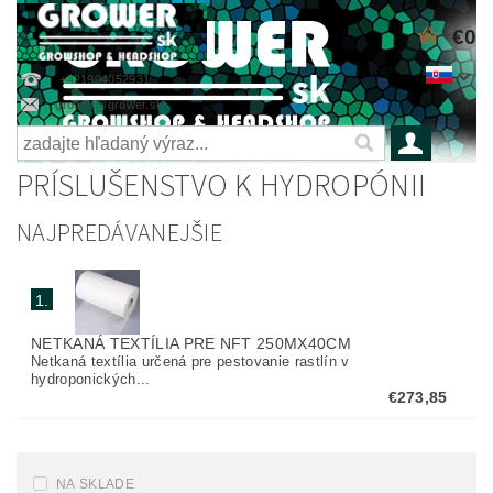
€0
+421904052931
grower@grower.sk
PRÍSLUŠENSTVO K HYDROPÓNII
NAJPREDÁVANEJŠIE
1.
NETKANÁ TEXTÍLIA PRE NFT 250MX40CM
Netkaná textília určená pre pestovanie rastlín v
hydroponických...
€273,85
NA SKLADE