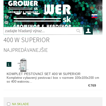
€0
+421904052931
grower@grower.sk
400 W SUPERIOR
NAJPREDÁVANEJŠIE
1.
KOMPLET PESTOVACÍ SET 400 W SUPERIOR
Kompletne vybavený pestovací box v rozmere 100x100x200 cm
so 400 watovou...
€769
NA SKLADE