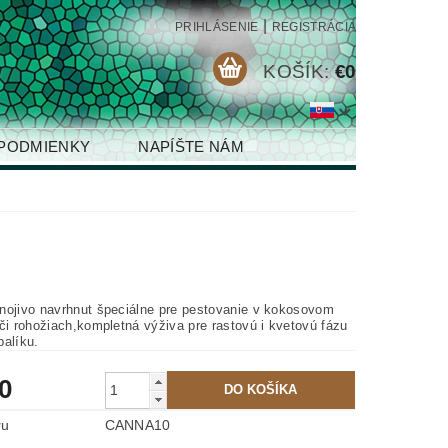
|
PRIHLÁSENIE
REGISTRÁCIA
KOŠÍK:
€0
PODMIENKY
NAPÍŠTE NÁM
nojivo navrhnut špeciálne pre pestovanie v kokosovom
či rohožiach,kompletná výživa pre rastovú i kvetovú fázu
balíku.
0
ru
CANNA10