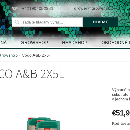
grower@grower.sk
+421904052931
ENÁ
GROWSHOP
HEADSHOP
OBCHODNÉ 
Growshop
Coco A&B 2x5l
CO A&B 2X5L
Výborné h
substráte 
v jednom 
€51,9
Kód tova