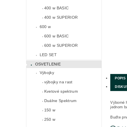
400 w BASIC
400 w SUPERIOR
600 w
600 w BASIC
600 w SUPERIOR
LED SET
OSVETLENIE
Výbojky
POPIS
výbojky na rast
DISKU
Kvetové spektrum
Duálne Spektrum
Výborné h
jednom ba
150 w
Buďte prv
250 w