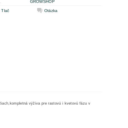
a
GROWSHOP
Tlač
Otázka
iach,kompletná výživa pre rastovú i kvetovú fázu v