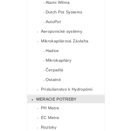
Atami Wilma
Dutch Pot Systems
AutoPot
Aeroponické systémy
Mikrokapilárová Závlaha
Hadice
Mikrokapiláry
Čerpadlá
Ostatné
Príslušenstvo k Hydropónii
MERACIE POTREBY
PH Metre
EC Metre
Roztoky