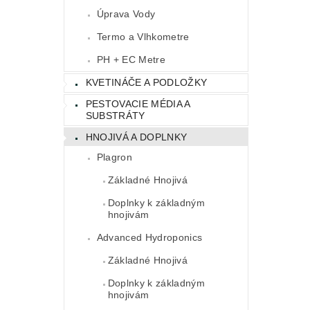
Úprava Vody
Termo a Vlhkometre
PH + EC Metre
KVETINÁČE A PODLOŽKY
PESTOVACIE MÉDIA A
SUBSTRÁTY
HNOJIVÁ A DOPLNKY
Plagron
Základné Hnojivá
Doplnky k základným
hnojivám
Advanced Hydroponics
Základné Hnojivá
Doplnky k základným
hnojivám