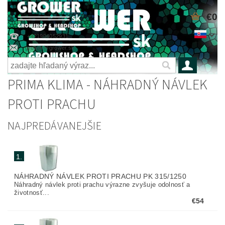
€0
+421904052931
grower@grower.sk
PRIMA KLIMA - NÁHRADNÝ NÁVLEK
PROTI PRACHU
NAJPREDÁVANEJŠIE
1.
NÁHRADNÝ NÁVLEK PROTI PRACHU PK 315/1250
Náhradný návlek proti prachu výrazne zvyšuje odolnosť a
životnosť...
€54