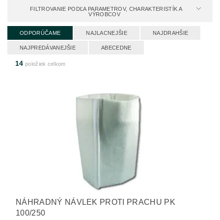
FILTROVANIE PODĽA PARAMETROV, CHARAKTERISTÍK A
VÝROBCOV
ODPORÚČAME
NAJLACNEJŠIE
NAJDRAHŠIE
NAJPREDÁVANEJŠIE
ABECEDNE
14
položiek celkom
NÁHRADNÝ NÁVLEK PROTI PRACHU PK
100/250