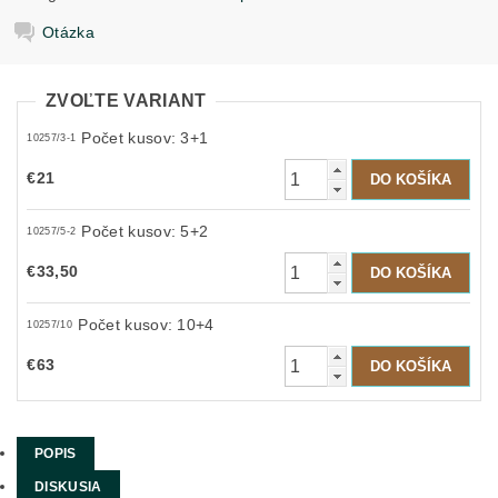
Otázka
ZVOĽTE VARIANT
Počet kusov: 3+1
10257/3-1
€21
Počet kusov: 5+2
10257/5-2
€33,50
Počet kusov: 10+4
10257/10
€63
POPIS
DISKUSIA