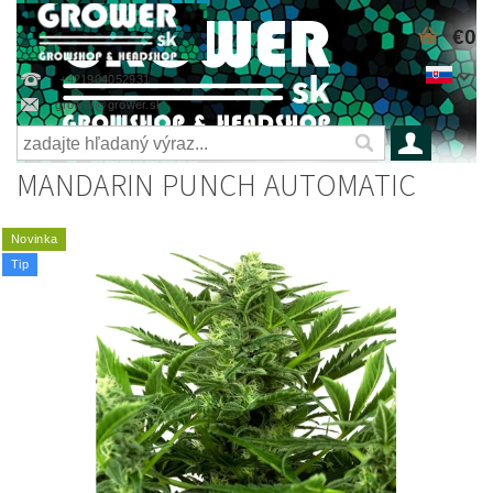
€0
+421904052931
grower@grower.sk
MANDARIN PUNCH AUTOMATIC
Novinka
Tip