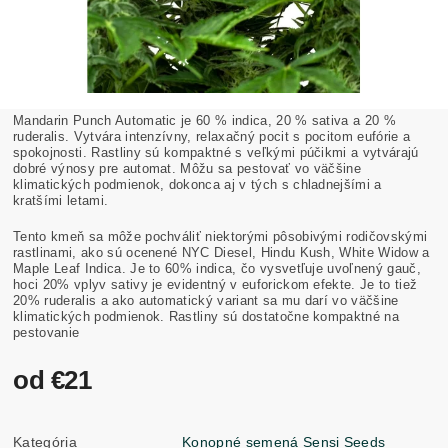
Mandarin Punch Automatic je 60 % indica, 20 % sativa a 20 %
ruderalis. Vytvára intenzívny, relaxačný pocit s pocitom eufórie a
spokojnosti. Rastliny sú kompaktné s veľkými púčikmi a vytvárajú
dobré výnosy pre automat. Môžu sa pestovať vo väčšine
klimatických podmienok, dokonca aj v tých s chladnejšími a
kratšími letami.
Tento kmeň sa môže pochváliť niektorými pôsobivými rodičovskými
rastlinami, ako sú ocenené NYC Diesel, Hindu Kush, White Widow a
Maple Leaf Indica. Je to 60% indica, čo vysvetľuje uvoľnený gauč,
hoci 20% vplyv sativy je evidentný v euforickom efekte. Je to tiež
20% ruderalis a ako automatický variant sa mu darí vo väčšine
klimatických podmienok. Rastliny sú dostatočne kompaktné na
pestovanie
od €21
Kategória
Konopné semená Sensi Seeds