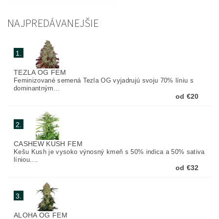
NAJPREDÁVANEJŠIE
1.
TEZLA OG FEM
Feminizované semená Tezla OG vyjadrujú svoju 70% líniu s
dominantným...
od €20
2.
CASHEW KUSH FEM
Kešu Kush je vysoko výnosný kmeň s 50% indica a 50% sativa
líniou....
od €32
3.
ALOHA OG FEM