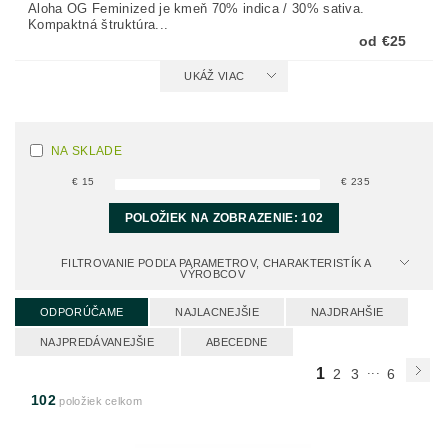
Aloha OG Feminized je kmeň 70% indica / 30% sativa.
Kompaktná štruktúra...
od €25
UKÁŽ VIAC
NA SKLADE
€
15
€
235
POLOŽIEK NA ZOBRAZENIE:
102
FILTROVANIE PODĽA PARAMETROV, CHARAKTERISTÍK A
VÝROBCOV
ODPORÚČAME
NAJLACNEJŠIE
NAJDRAHŠIE
NAJPREDÁVANEJŠIE
ABECEDNE
...
1
2
3
6
102
položiek celkom