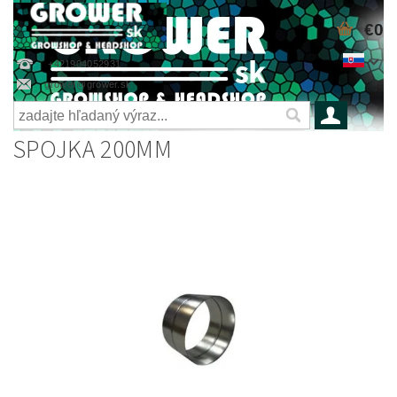
€0
+421904052931
grower@grower.sk
SPOJKA 200MM