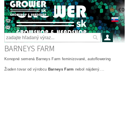
€0
+421904052931
grower@grower.sk
BARNEYS FARM
Konopné semená Barneys Farm feminizované, autoflowering
Žiaden tovar od výrobcu
Barneys Farm
nebol nájdený....