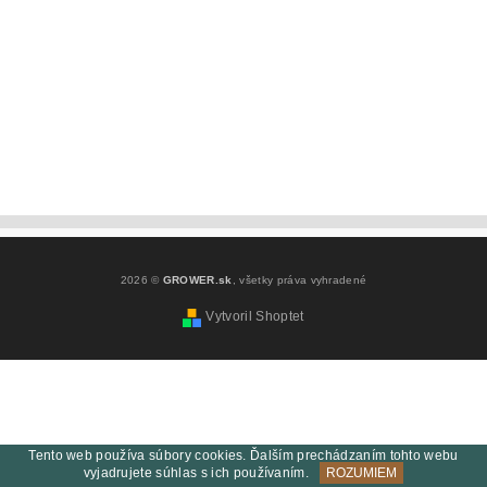
2026 ©
GROWER.sk
, všetky práva vyhradené
Vytvoril Shoptet
Tento web používa súbory cookies. Ďalším prechádzaním tohto webu
vyjadrujete súhlas s ich používaním.
ROZUMIEM