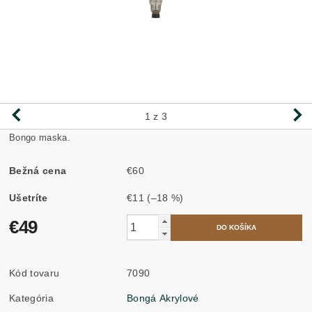
1
z 3
Bongo maska.
Bežná cena
€60
Ušetríte
€11
(–18 %)
€49
Kód tovaru
7090
Kategória
Bongá Akrylové