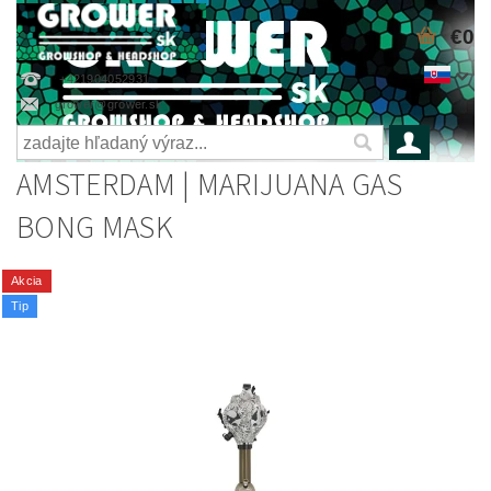
€0
+421904052931
grower@grower.sk
AMSTERDAM | MARIJUANA GAS
BONG MASK
Akcia
Tip