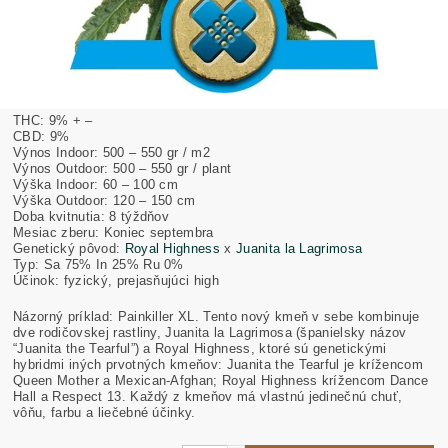
THC: 9% + –
CBD: 9%
Výnos Indoor: 500 – 550 gr / m2
Výnos Outdoor: 500 – 550 gr / plant
Výška Indoor: 60 – 100 cm
Výška Outdoor: 120 – 150 cm
Doba kvitnutia: 8 týždňov
Mesiac zberu: Koniec septembra
Genetický pôvod:
Royal Highness
x
Juanita la Lagrimosa
Typ: Sa 75% In 25% Ru 0%
Účinok: fyzický, prejasňujúci high
Názorný príklad: Painkiller XL. Tento nový kmeň v sebe kombinuje
dve rodičovskej rastliny, Juanita la Lagrimosa (španielsky názov
“Juanita the Tearful”) a Royal Highness, ktoré sú genetickými
hybridmi iných prvotných kmeňov: Juanita the Tearful je krížencom
Queen Mother a Mexican-Afghan; Royal Highness krížencom Dance
Hall a Respect 13. Každý z kmeňov má vlastnú jedinečnú chuť,
vôňu, farbu a liečebné účinky.