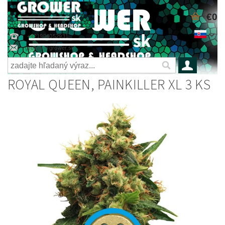
€0
+421904052931
grower@grower.sk
ROYAL QUEEN, PAINKILLER XL 3 KS