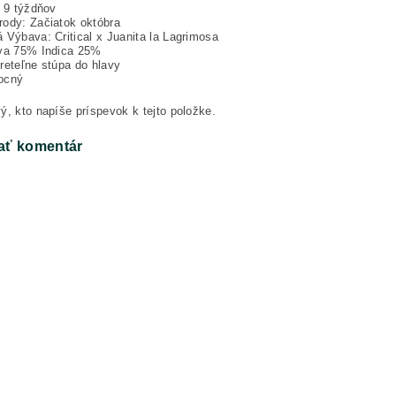
: 9 týždňov
ody: Začiatok októbra
 Výbava: Critical x Juanita la Lagrimosa
iva 75% Indica 25%
reteľne stúpa do hlavy
ocný
ý, kto napíše príspevok k tejto položke.
ať komentár