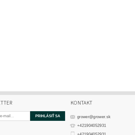
TTER
KONTAKT
grower
@
grower.sk
+421904052931
+421904052931