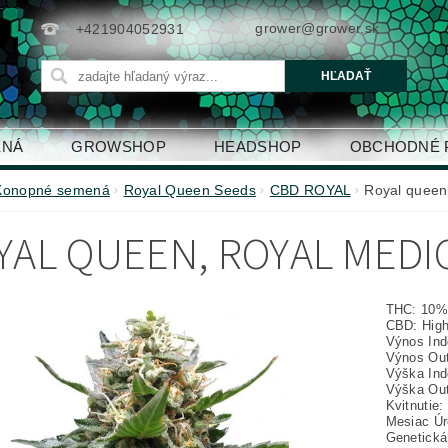
grower@grower.sk
+421904052931
ENÁ
GROWSHOP
HEADSHOP
OBCHODNÉ 
Konopné semená
Royal Queen Seeds
CBD ROYAL
Royal queen,
YAL QUEEN, ROYAL MEDIC
THC: 10
CBD: Hig
Výnos Ind
Výnos Outd
Výška Ind
Výška Out
Kvitnutie:
Mesiac Úr
Genetická 