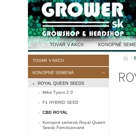
TOVAR V AKCII
KONOPNÉ SEM
KONTAKTY
TOVAR V AKCII
RO
KONOPNÉ SEMENÁ
ROYAL QUEEN SEEDS
Mike Tyson 2.0
F1 HYBRID SEED
CBD ROYAL
Konopné semená Royal Queen
Seeds Feminizované