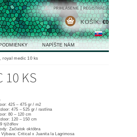
|
PRIHLÁSENIE
REGISTRÁCIA
KOŠÍK:
€0
PODMIENKY
NAPÍŠTE NÁM
 royal medic 10 ks
 10 KS
%
h
oor: 425 – 475 gr / m2
oor: 475 – 525 gr / rastlina
oor: 80 – 120 cm
door: 120 – 150 cm
 9 týždňov
ody: Začiatok októbra
Výbava: Critical x Juanita la Lagrimosa