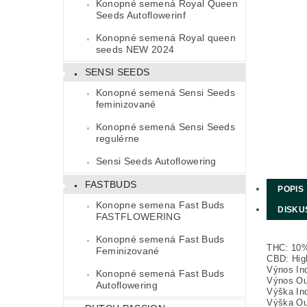
Konopné semená Royal Queen
Seeds Autoflowerinf
Konopné semená Royal queen
seeds NEW 2024
SENSI SEEDS
Konopné semená Sensi Seeds
feminizované
Konopné semená Sensi Seeds
regulérne
Sensi Seeds Autoflowering
FASTBUDS
POPIS
Konopne semena Fast Buds
DISKU
FASTFLOWERING
Konopné semená Fast Buds
THC: 10
Feminizované
CBD: Hig
Výnos Ind
Konopné semená Fast Buds
Výnos Out
Autoflowering
Výška In
Výška Ou