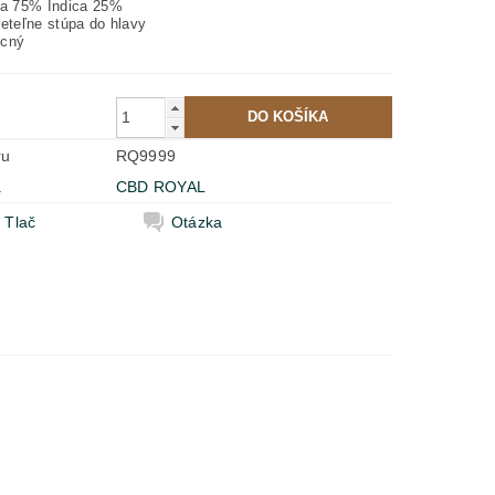
va 75% Indica 25%
reteľne stúpa do hlavy
ocný
ru
RQ9999
a
CBD ROYAL
Tlač
Otázka