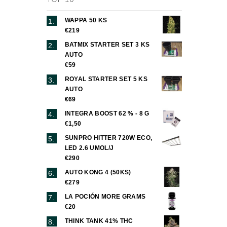
WAPPA 50 KS
€219
BATMIX STARTER SET 3 KS
AUTO
€59
ROYAL STARTER SET 5 KS
AUTO
€69
INTEGRA BOOST 62 % - 8 G
€1,50
SUNPRO HITTER 720W ECO,
LED 2.6 UMOL/J
€290
AUTO KONG 4 (50KS)
€279
LA POCIÓN MORE GRAMS
€20
THINK TANK 41% THC