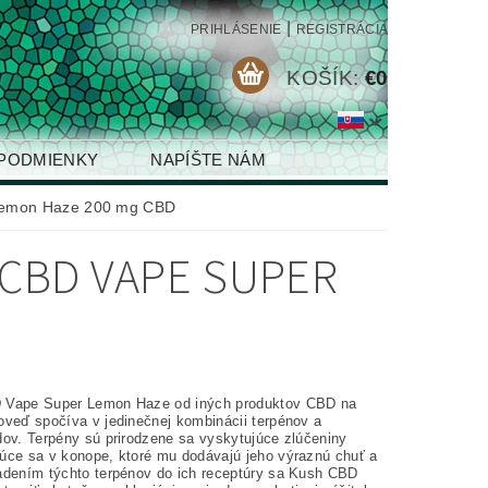
|
PRIHLÁSENIE
REGISTRÁCIA
KOŠÍK:
€0
PODMIENKY
NAPÍŠTE NÁM
Lemon Haze 200 mg CBD
CBD VAPE SUPER
 Vape Super Lemon Haze od iných produktov CBD na
oveď spočíva v jedinečnej kombinácii terpénov a
dov. Terpény sú prirodzene sa vyskytujúce zlúčeniny
úce sa v konope, ktoré mu dodávajú jeho výraznú chuť a
adením týchto terpénov do ich receptúry sa Kush CBD