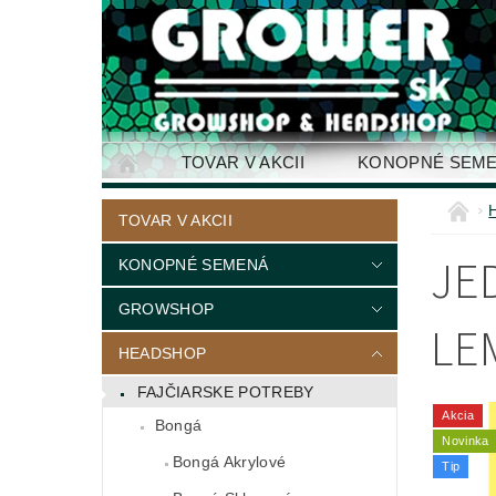
TOVAR V AKCII
KONOPNÉ SEM
KONTAKTY
TOVAR V AKCII
JE
KONOPNÉ SEMENÁ
GROWSHOP
LE
HEADSHOP
FAJČIARSKE POTREBY
Akcia
Bongá
Novinka
Bongá Akrylové
Tip