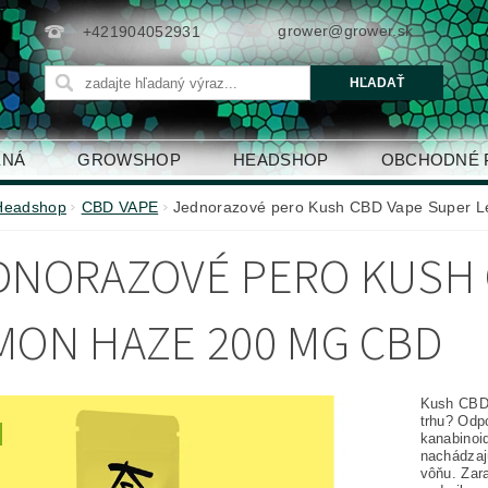
grower@grower.sk
+421904052931
ENÁ
GROWSHOP
HEADSHOP
OBCHODNÉ 
Headshop
CBD VAPE
Jednorazové pero Kush CBD Vape Super 
DNORAZOVÉ PERO KUSH 
MON HAZE 200 MG CBD
Kush CBD
trhu? Odp
kanabinoi
nachádzaj
vôňu. Zar