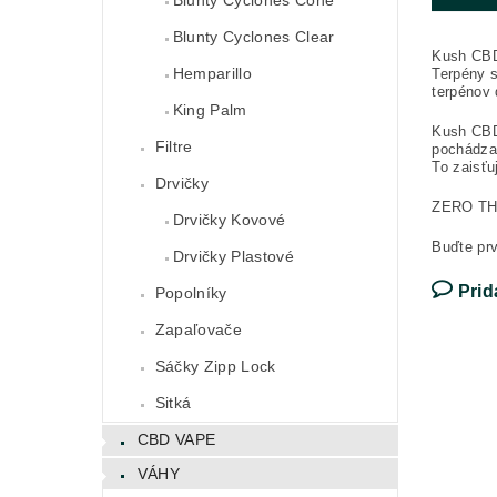
Blunty Cyclones Clear
Kush CBD
Hemparillo
Terpény s
terpénov 
King Palm
Kush CBD 
Filtre
pochádza
To zaisťu
Drvičky
ZERO T
Drvičky Kovové
Buďte prv
Drvičky Plastové
Prid
Popolníky
Zapaľovače
Sáčky Zipp Lock
Sitká
CBD VAPE
VÁHY