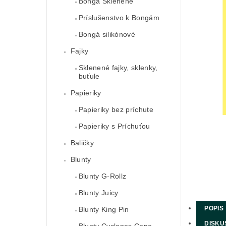
Bongá Sklenené
Príslušenstvo k Bongám
Bongá silikónové
Fajky
Sklenené fajky, sklenky,
buťule
Papieriky
Papieriky bez príchute
Papieriky s Príchuťou
Baličky
Blunty
Blunty G-Rollz
Blunty Juicy
POPIS
Blunty King Pin
DISKU
Blunty Cyclones Cone