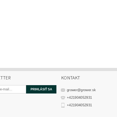
TTER
KONTAKT
grower
@
grower.sk
+421904052931
+421904052931