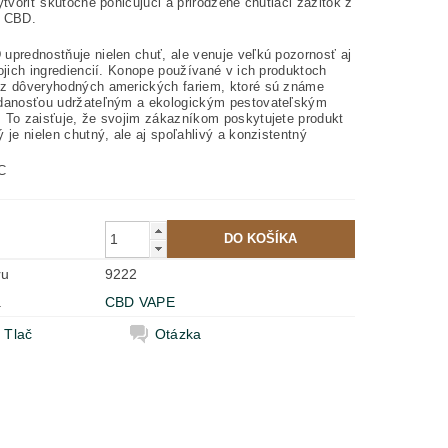
ytvoriť skutočne pohlcujúci a prirodzene chutiaci zážitok z
a CBD.
uprednostňuje nielen chuť, ale venuje veľkú pozornosť aj
ojich ingrediencií. Konope používané v ich produktoch
z dôveryhodných amerických fariem, ktoré sú známe
danosťou udržateľným a ekologickým pestovateľským
 To zaisťuje, že svojim zákazníkom poskytujete produkt
 je nielen chutný, ale aj spoľahlivý a konzistentný
C
ru
9222
a
CBD VAPE
Tlač
Otázka