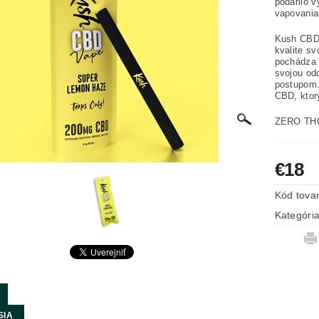
podarilo v
vapovani
Kush CBD 
kvalite sv
pochádza 
svojou od
postupom.
CBD, ktorý
ZERO TH
€18
Kód tova
Kategóri
SIA