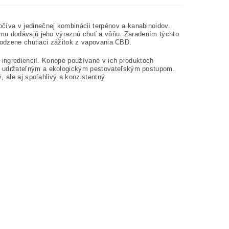
va v jedinečnej kombinácii terpénov a kanabinoidov.
 mu dodávajú jeho výraznú chuť a vôňu. Zaradením týchto
irodzene chutiaci zážitok z vapovania CBD.
h ingrediencií. Konope používané v ich produktoch
u udržateľným a ekologickým pestovateľským postupom.
, ale aj spoľahlivý a konzistentný