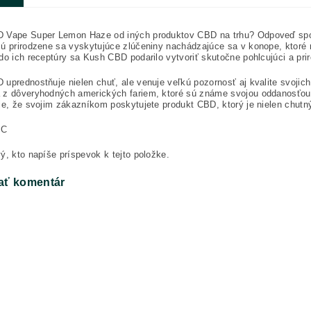
 Vape Super Lemon Haze od iných produktov CBD na trhu? Odpoveď spočí
ú prirodzene sa vyskytujúce zlúčeniny nachádzajúce sa v konope, ktoré
do ich receptúry sa Kush CBD podarilo vytvoriť skutočne pohlcujúci a pr
uprednostňuje nielen chuť, ale venuje veľkú pozornosť aj kvalite svojic
 z dôveryhodných amerických fariem, ktoré sú známe svojou oddanosťo
je, že svojim zákazníkom poskytujete produkt CBD, ktorý je nielen chutný
HC
ý, kto napíše príspevok k tejto položke.
ať komentár