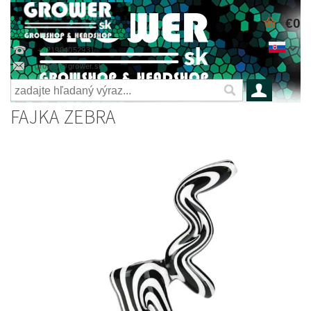
€0
+421904052931
grower@grower.sk
FAJKA ZEBRA