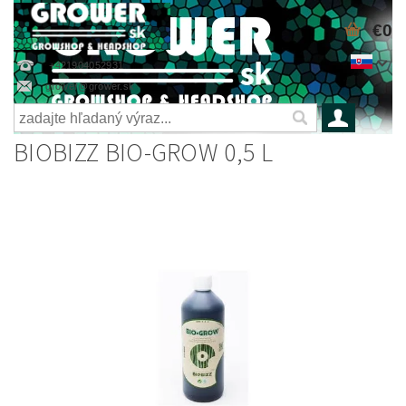
€0
+421904052931
grower@grower.sk
BIOBIZZ BIO-GROW 0,5 L