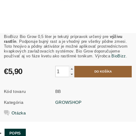
BioBizz Bio Grow 0,5 liter je tekutý prípravok určený pre
výživu
rastlín
. Podporuje bujný rast a je vhodný pre všetky pôdne zmesi.
Toto hnojivo a pôdny aktivátor je možné aplikovať prostredníctvom
kvapkových zavlažovacích systémov. Bio Grow doporučujeme
používať aj vo fáze kvetu ako rastlinné tonikum. Výrobca
BioBizz
.
€5,90
Kód tovaru
BB
Kategória
GROWSHOP
Otázka
POPIS