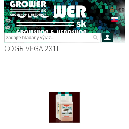
€0
+421904052931
grower@grower.sk
COGR VEGA 2X1L