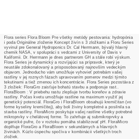
Flora series Flora Bloom Pre všetky metódy pestovania: hydropónia
i poda Originálne zloženie Koncept živín s 3 zložkami a Floru Series
vyvinul pre General Hydroponics Dr. Cal Herrmann, bývalý hlavný
chemik NASA, v spolupráci s vedcami z University of Davis v
Kalifornii. Dr. Herrmann je dnes partnerom GH a stále robí výskum.
Flora Series je dynamický a rozvíjajúci sa prípravok, který je
neustále zdokonalovaný a prisposobovaný najnovším vedeckým
objavom. Jednoducho vám umožňuje vyhovieť potrebám vašej
rastliny v jej roznych fázach upravovaním pomerov medzi týmito
tekutinami a tiež zmenou ich koncentrácie. Flora Series pozostáva z
3 zložiek: FloraGro zaisťuje bohatú stavbu a podporuje rast..
FloraBloom : V priebehu rastu zlepšuje tvorbu koreňov a zdravie
rastliny. Počas kvetu umožňuje rastline na maximum využiť jej
genetický potenciál. FloraGro i FloraBloom obsahujú kremičitan (vo
forme kyseliny kremičitej), aby boli živiny kompletné a posilnila sa
stavba rastliny. FloraMicro poskytuje vašej rastline všetky potrebné
mikroprvky v chelátovej forme. To zahrňuje aj submikroprvky a
organické pufre, čo v roztoku pomáha stabilizovať pH. FloraMicro
doplňuje FloraGro a FloraBloom v sekundárnych a hlavných
živinách. Kúzlo úspechu spočíva v kombinácii všetkých troch
zložiek.