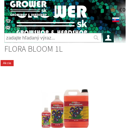
€0
+421904052931
grower@grower.sk
FLORA BLOOM 1L
Akcia