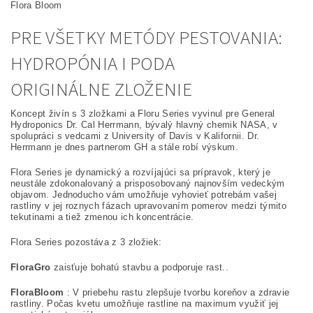
Flora Bloom
PRE VŠETKY METÓDY PESTOVANIA:
HYDROPÓNIA I PODA
ORIGINÁLNE ZLOŽENIE
Koncept živín s 3 zložkami a Floru Series vyvinul pre General
Hydroponics Dr. Cal Herrmann, bývalý hlavný chemik NASA, v
spolupráci s vedcami z University of Davis v Kalifornii. Dr.
Herrmann je dnes partnerom GH a stále robí výskum.
Flora Series je dynamický a rozvíjajúci sa prípravok, který je
neustále zdokonalovaný a prisposobovaný najnovším vedeckým
objavom. Jednoducho vám umožňuje vyhovieť potrebám vašej
rastliny v jej roznych fázach upravovaním pomerov medzi týmito
tekutinami a tiež zmenou ich koncentrácie.
Flora Series pozostáva z 3 zložiek:
FloraGro
zaisťuje bohatú stavbu a podporuje rast..
FloraBloom
: V priebehu rastu zlepšuje tvorbu koreňov a zdravie
rastliny. Počas kvetu umožňuje rastline na maximum využiť jej