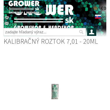
€0
+421904052931
grower@grower.sk
KALIBRAČNÝ ROZTOK 7,01 - 20ML