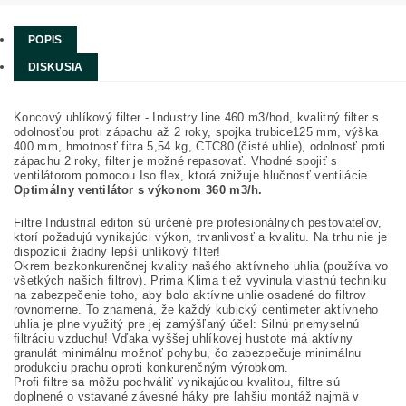
POPIS
DISKUSIA
Koncový uhlíkový filter - Industry line 460 m3/hod, kvalitný filter s
odolnosťou proti zápachu až 2 roky, spojka trubice125 mm, výška
400 mm, hmotnosť fitra 5,54 kg, CTC80 (čisté uhlie), odolnosť proti
zápachu 2 roky, filter je možné repasovať. Vhodné spojiť s
ventilátorom pomocou Iso flex, ktorá znižuje hlučnosť ventilácie.
Optimálny ventilátor s výkonom 360 m3/h.
Filtre Industrial editon sú určené pre profesionálnych pestovateľov,
ktorí požadujú vynikajúci výkon, trvanlivosť a kvalitu. Na trhu nie je
dispozícií žiadny lepší uhlíkový filter!
Okrem bezkonkurenčnej kvality našého aktívneho uhlia (používa vo
všetkých našich filtrov). Prima Klima tiež vyvinula vlastnú techniku ​​
na zabezpečenie toho, aby bolo aktívne uhlie osadené do filtrov
rovnomerne. To znamená, že každý kubický centimeter aktívneho
uhlia je plne využitý pre jej zamýšľaný účel: Silnú priemyselnú
filtráciu vzduchu! Vďaka vyššej uhlíkovej hustote má aktívny
granulát minimálnu možnoť pohybu, čo zabezpečuje minimálnu
produkciu prachu oproti konkurenčným výrobkom.
Profi filtre sa môžu pochváliť vynikajúcou kvalitou, filtre sú
doplnené o vstavané závesné háky pre ľahšiu montáž najmä v