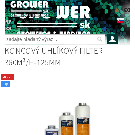
€0
+421904052931
grower@grower.sk
KONCOVÝ UHLÍKOVÝ FILTER
360M³/H-125MM
Akcia
Tip