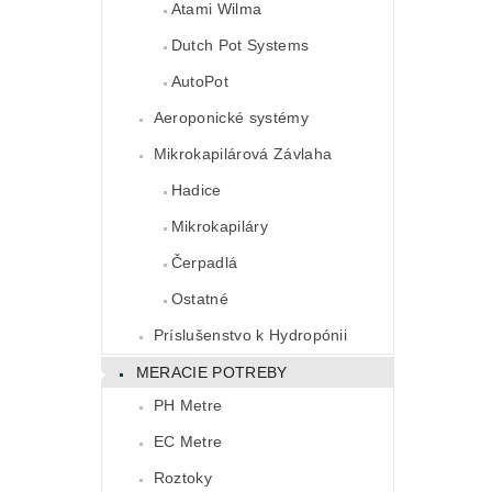
Atami Wilma
Dutch Pot Systems
AutoPot
Aeroponické systémy
Mikrokapilárová Závlaha
Hadice
Mikrokapiláry
Čerpadlá
Ostatné
Príslušenstvo k Hydropónii
MERACIE POTREBY
PH Metre
EC Metre
Roztoky