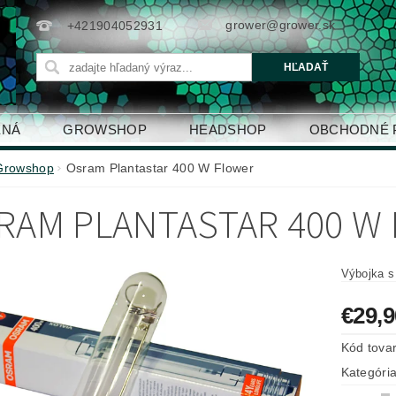
grower@grower.sk
+421904052931
ENÁ
GROWSHOP
HEADSHOP
OBCHODNÉ 
Growshop
Osram Plantastar 400 W Flower
RAM PLANTASTAR 400 W
Výbojka s
€29,9
Kód tova
Kategóri