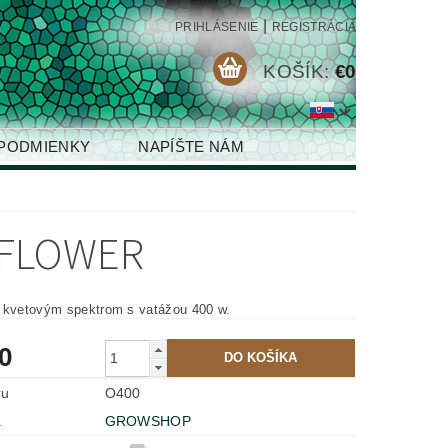
|
PRIHLÁSENIE
REGISTRÁCIA
KOŠÍK:
€0
PODMIENKY
NAPÍŠTE NÁM
 FLOWER
 kvetovým spektrom s vatážou 400 w.
0
ru
O400
a
GROWSHOP