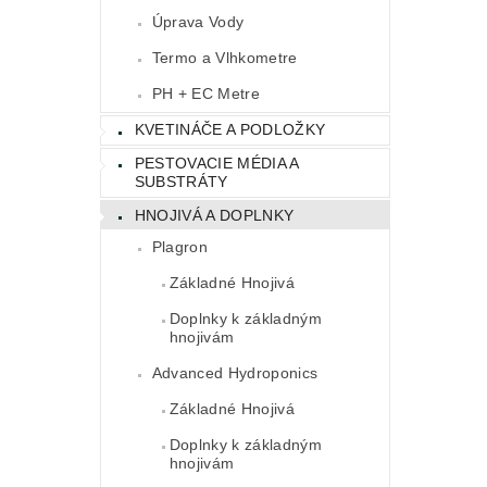
Úprava Vody
Termo a Vlhkometre
PH + EC Metre
KVETINÁČE A PODLOŽKY
PESTOVACIE MÉDIA A
SUBSTRÁTY
HNOJIVÁ A DOPLNKY
Plagron
Základné Hnojivá
Doplnky k základným
hnojivám
Advanced Hydroponics
Základné Hnojivá
Doplnky k základným
hnojivám