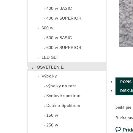
400 w BASIC
400 w SUPERIOR
600 w
600 w BASIC
600 w SUPERIOR
LED SET
OSVETLENIE
Výbojky
POPIS
výbojky na rast
DISKU
Kvetové spektrum
Duálne Spektrum
perlit pr
150 w
Buďte prv
250 w
Prid