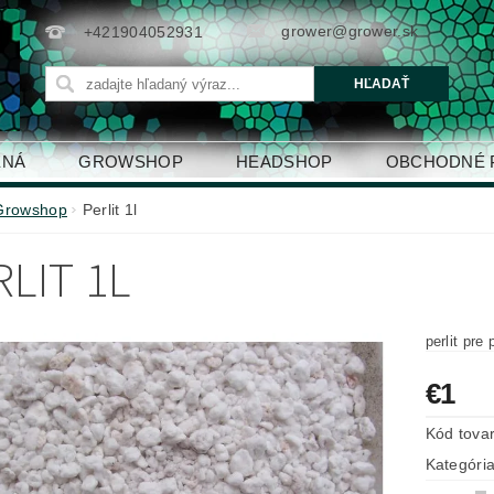
grower@grower.sk
+421904052931
ENÁ
GROWSHOP
HEADSHOP
OBCHODNÉ 
Growshop
Perlit 1l
RLIT 1L
perlit pre
€1
Kód tova
Kategóri