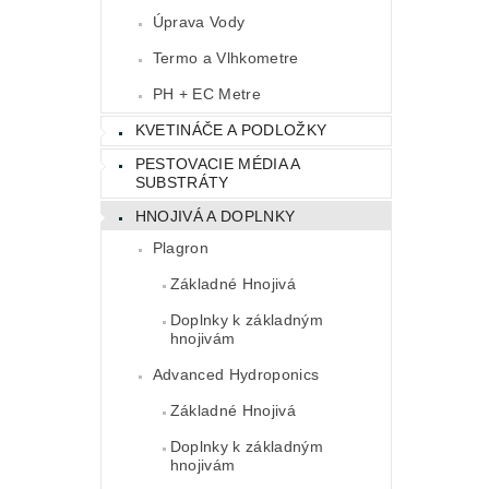
Úprava Vody
Termo a Vlhkometre
PH + EC Metre
KVETINÁČE A PODLOŽKY
PESTOVACIE MÉDIA A
SUBSTRÁTY
HNOJIVÁ A DOPLNKY
Plagron
Základné Hnojivá
Doplnky k základným
hnojivám
Advanced Hydroponics
Základné Hnojivá
Doplnky k základným
hnojivám