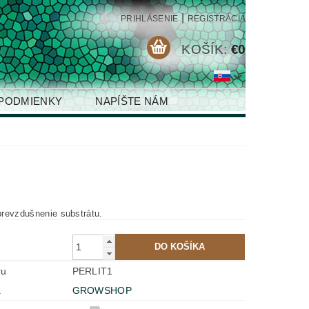
|
PRIHLÁSENIE
REGISTRÁCIA
KOŠÍK:
€0
PODMIENKY
NAPÍŠTE NÁM
 prevzdušnenie substrátu.
ru
PERLIT1
a
GROWSHOP