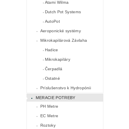
Atami Wilma
Dutch Pot Systems
AutoPot
Aeroponické systémy
Mikrokapilárová Závlaha
Hadice
Mikrokapiláry
Čerpadlá
Ostatné
Príslušenstvo k Hydropónii
MERACIE POTREBY
PH Metre
EC Metre
Roztoky