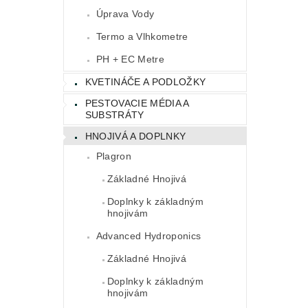
Úprava Vody
Termo a Vlhkometre
PH + EC Metre
KVETINÁČE A PODLOŽKY
PESTOVACIE MÉDIA A
SUBSTRÁTY
HNOJIVÁ A DOPLNKY
Plagron
Základné Hnojivá
Doplnky k základným
hnojivám
Advanced Hydroponics
Základné Hnojivá
Doplnky k základným
hnojivám