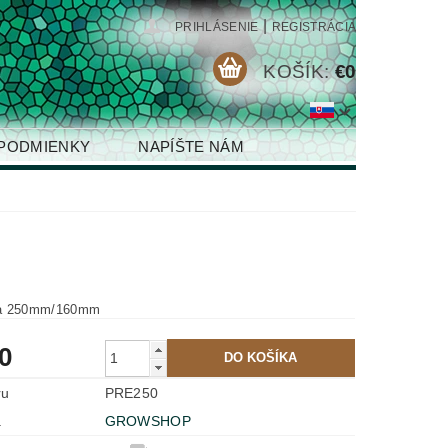
|
PRIHLÁSENIE
REGISTRÁCIA
KOŠÍK:
€0
PODMIENKY
NAPÍŠTE NÁM
a 250mm/160mm
0
ru
PRE250
a
GROWSHOP