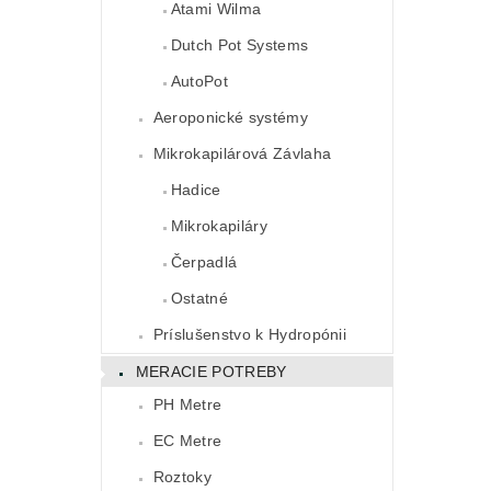
Atami Wilma
Dutch Pot Systems
AutoPot
Aeroponické systémy
Mikrokapilárová Závlaha
Hadice
Mikrokapiláry
Čerpadlá
Ostatné
Príslušenstvo k Hydropónii
MERACIE POTREBY
PH Metre
EC Metre
Roztoky