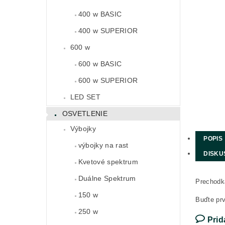
400 w BASIC
400 w SUPERIOR
600 w
600 w BASIC
600 w SUPERIOR
LED SET
OSVETLENIE
Výbojky
POPIS
výbojky na rast
DISKU
Kvetové spektrum
Duálne Spektrum
Prechod
150 w
Buďte prv
250 w
Prid