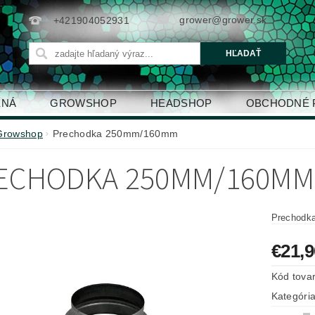
grower@grower.sk
+421904052931
ENÁ
GROWSHOP
HEADSHOP
OBCHODNÉ 
Growshop
Prechodka 250mm/160mm
ECHODKA 250MM/160MM
Prechodk
€21,9
Kód tova
Kategóri